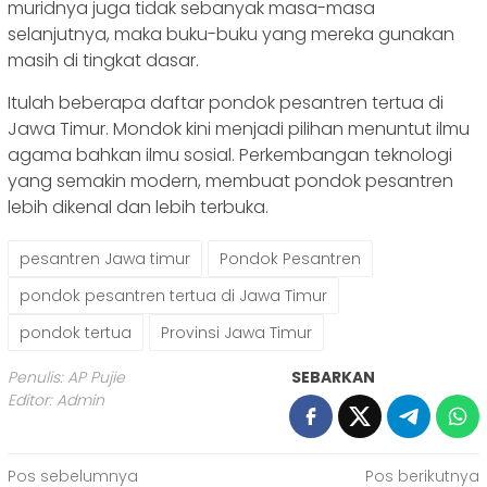
muridnya juga tidak sebanyak masa-masa
selanjutnya, maka buku-buku yang mereka gunakan
masih di tingkat dasar.
Itulah beberapa daftar pondok pesantren tertua di
Jawa Timur. Mondok kini menjadi pilihan menuntut ilmu
agama bahkan ilmu sosial. Perkembangan teknologi
yang semakin modern, membuat pondok pesantren
lebih dikenal dan lebih terbuka.
pesantren Jawa timur
Pondok Pesantren
pondok pesantren tertua di Jawa Timur
pondok tertua
Provinsi Jawa Timur
Penulis: AP Pujie
SEBARKAN
Editor: Admin
Navigasi
Pos sebelumnya
Pos berikutnya