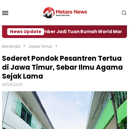
Loncat
ke
Menu
konten
Mobile
News Update
Jember Jadi Tuan Rumah World Marching Sport 2
Beranda
Jawa Timur
Sederet Pondok Pesantren Tertua
di Jawa Timur, Sebar Ilmu Agama
Sejak Lama
30/03/2023