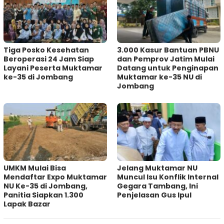
Tiga Posko Kesehatan
3.000 Kasur Bantuan PBNU
Beroperasi 24 Jam Siap
dan Pemprov Jatim Mulai
Layani Peserta Muktamar
Datang untuk Penginapan
ke-35 di Jombang
Muktamar ke-35 NU di
Jombang
UMKM Mulai Bisa
Jelang Muktamar NU
Mendaftar Expo Muktamar
Muncul Isu Konflik Internal
NU Ke-35 di Jombang,
Gegara Tambang, Ini
Panitia Siapkan 1.300
Penjelasan Gus Ipul
Lapak Bazar