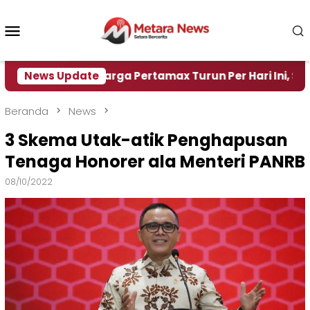
Loncat
ke
Menu
konten
Mobile
News Update
Harga Pertamax Turun Per Hari Ini, Segini Harga
Beranda
News
3 Skema Utak-atik Penghapusan
Tenaga Honorer ala Menteri PANRB
08/10/2022