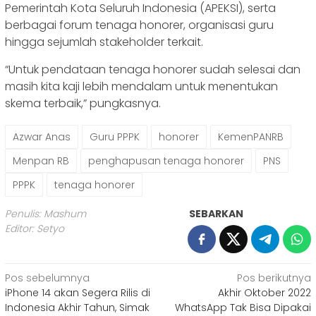
Pemerintah Kota Seluruh Indonesia (APEKSI), serta
berbagai forum tenaga honorer, organisasi guru
hingga sejumlah stakeholder terkait.
“Untuk pendataan tenaga honorer sudah selesai dan
masih kita kaji lebih mendalam untuk menentukan
skema terbaik,” pungkasnya.
Azwar Anas
Guru PPPK
honorer
KemenPANRB
Menpan RB
penghapusan tenaga honorer
PNS
PPPK
tenaga honorer
Penulis: Mashum
SEBARKAN
Editor: Setyo
Navigasi
Pos sebelumnya
Pos berikutnya
iPhone 14 akan Segera Rilis di
Akhir Oktober 2022
pos
Indonesia Akhir Tahun, Simak
WhatsApp Tak Bisa Dipakai