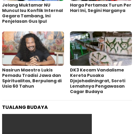
Jelang Muktamar NU
Harga Pertamax Turun Per
Muncul Isu Konflik Internal
Hari Ini, Segini Harganya
Gegara Tambang, Ini
Penjelasan Gus Ipul
‎Nasirun Maestro Lukis
DK3 Kecam Vandalisme
Pemadu Tradisi Jawa dan
Kereta Pusaka
Spiritualitas, Berpulang di
Djojohadiningrat, Soroti
Usia 60 Tahun
Lemahnya Pengawasan
Cagar Budaya
TUALANG BUDAYA