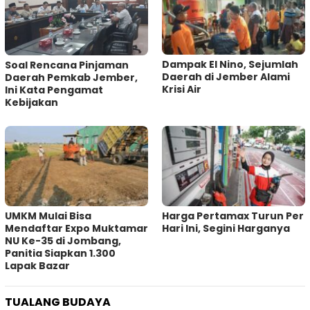
Dampak El Nino, Sejumlah
‎Soal Rencana Pinjaman
Daerah di Jember Alami
Daerah Pemkab Jember,
Krisi Air
Ini Kata Pengamat
Kebijakan ‎
UMKM Mulai Bisa
Harga Pertamax Turun Per
Mendaftar Expo Muktamar
Hari Ini, Segini Harganya
NU Ke-35 di Jombang,
Panitia Siapkan 1.300
Lapak Bazar
TUALANG BUDAYA