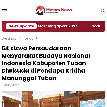
Loncat
ke
Menu
konten
Mobile
ah World Marching Sport 2027
News Update
‎Soal Rencana Pi
Beranda
News
54 siswa Persaudaraan
Masyarakat Budaya Nasional
Indonesia Kabupaten Tuban
Diwisuda di Pendapa Kridha
Manunggal Tuban
07/08/2022