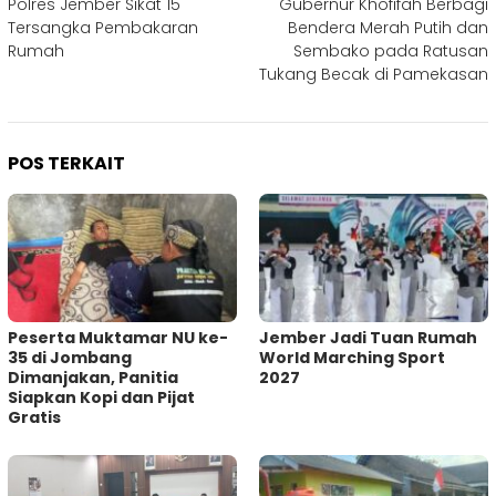
Polres Jember Sikat 15
Gubernur Khofifah Berbagi
pos
Tersangka Pembakaran
Bendera Merah Putih dan
Rumah
Sembako pada Ratusan
Tukang Becak di Pamekasan
POS TERKAIT
Peserta Muktamar NU ke-
Jember Jadi Tuan Rumah
35 di Jombang
World Marching Sport
Dimanjakan, Panitia
2027
Siapkan Kopi dan Pijat
Gratis