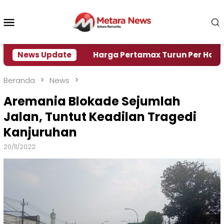
Loncat
ke
Menu
konten
Mobile
isi Air
News Update
Harga Pertamax Turun Per Hari Ini, Segin
Beranda
News
Aremania Blokade Sejumlah
Jalan, Tuntut Keadilan Tragedi
Kanjuruhan
20/11/2022