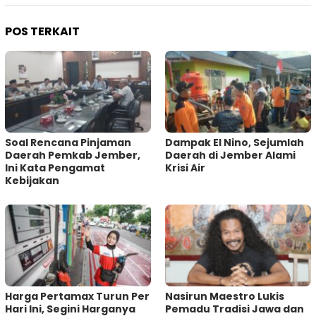
POS TERKAIT
‎Soal Rencana Pinjaman
Dampak El Nino, Sejumlah
Daerah Pemkab Jember,
Daerah di Jember Alami
Ini Kata Pengamat
Krisi Air
Kebijakan ‎
Harga Pertamax Turun Per
‎Nasirun Maestro Lukis
Hari Ini, Segini Harganya
Pemadu Tradisi Jawa dan