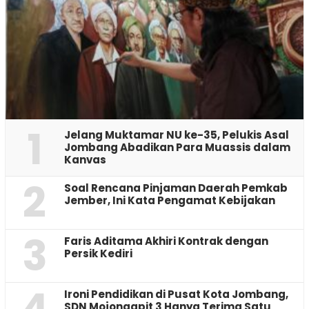
1
Jelang Muktamar NU ke-35, Pelukis Asal
Jombang Abadikan Para Muassis dalam
Kanvas
2
‎Soal Rencana Pinjaman Daerah Pemkab
Jember, Ini Kata Pengamat Kebijakan ‎
3
Faris Aditama Akhiri Kontrak dengan
Persik Kediri
4
Ironi Pendidikan di Pusat Kota Jombang,
SDN Mojongapit 3 Hanya Terima Satu