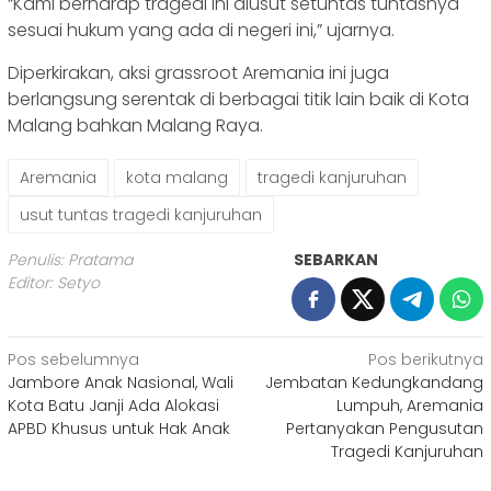
“Kami berharap tragedi ini diusut setuntas tuntasnya
sesuai hukum yang ada di negeri ini,” ujarnya.
Diperkirakan, aksi grassroot Aremania ini juga
berlangsung serentak di berbagai titik lain baik di Kota
Malang bahkan Malang Raya.
Aremania
kota malang
tragedi kanjuruhan
usut tuntas tragedi kanjuruhan
Penulis: Pratama
SEBARKAN
Editor: Setyo
Navigasi
Pos sebelumnya
Pos berikutnya
Jambore Anak Nasional, Wali
Jembatan Kedungkandang
pos
Kota Batu Janji Ada Alokasi
Lumpuh, Aremania
APBD Khusus untuk Hak Anak
Pertanyakan Pengusutan
Tragedi Kanjuruhan