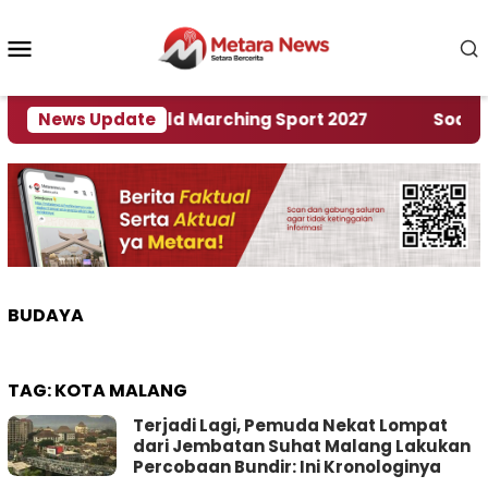
Loncat
ke
Menu
konten
Mobile
n Rumah World Marching Sport 2027
News Update
‎Soal Renca
BUDAYA
TAG:
KOTA MALANG
Terjadi Lagi, Pemuda Nekat Lompat
dari Jembatan Suhat Malang Lakukan
Percobaan Bundir: Ini Kronologinya