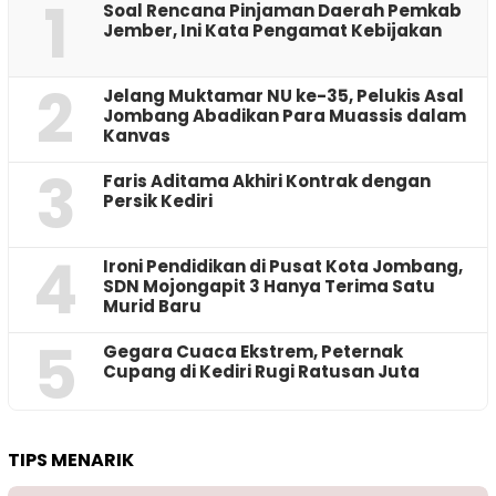
1
‎Soal Rencana Pinjaman Daerah Pemkab
Jember, Ini Kata Pengamat Kebijakan ‎
2
Jelang Muktamar NU ke-35, Pelukis Asal
Jombang Abadikan Para Muassis dalam
Kanvas
3
Faris Aditama Akhiri Kontrak dengan
Persik Kediri
4
Ironi Pendidikan di Pusat Kota Jombang,
SDN Mojongapit 3 Hanya Terima Satu
Murid Baru
5
‎Gegara Cuaca Ekstrem, Peternak
Cupang di Kediri Rugi Ratusan Juta
TIPS MENARIK