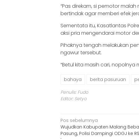
“Pas direkam, si pemotor malah
bertindak agar memberi efek jer
Sementata itu, Kasatlantas Pol
aksi pria mengendarai motor de
Pihaknya tengah melakukan peny
ngawur tersebut.
“Betul kita masih cari, nopolnya
bahaya
berita pasuruan
p
Penulis: Fudo
Editor: Setyo
Navigasi
Pos sebelumnya
Wujudkan Kabupaten Malang Beb
pos
Pasung, Polisi Dampingi ODGJ ke R