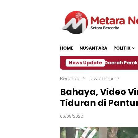
Loncat
ke
konten
HOME
NUSANTARA
POLITIK
‎Soal Rencana Pinjaman Daerah Pemkab Jember, In
News Update
Beranda
Jawa Timur
Bahaya, Video Vi
Tiduran di Pantu
06/08/2022