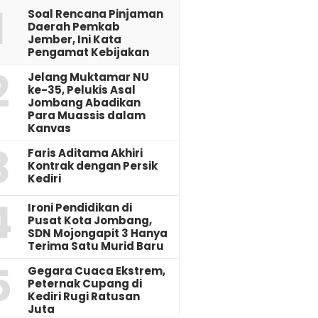
1
‎Soal Rencana Pinjaman
Daerah Pemkab
Jember, Ini Kata
Pengamat Kebijakan ‎
2
Jelang Muktamar NU
ke-35, Pelukis Asal
Jombang Abadikan
Para Muassis dalam
Kanvas
3
Faris Aditama Akhiri
Kontrak dengan Persik
Kediri
4
Ironi Pendidikan di
Pusat Kota Jombang,
SDN Mojongapit 3 Hanya
Terima Satu Murid Baru
5
‎Gegara Cuaca Ekstrem,
Peternak Cupang di
Kediri Rugi Ratusan
Juta