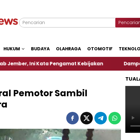
Pencaria
HUKUM
BUDAYA
OLAHRAGA
OTOMOTIF
TEKNOLO
i Kata Pengamat Kebijakan ‎
Dampak El Nino, Sej
TUAL
ral Pemotor Sambil
ra