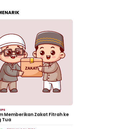
 MENARIK
IPS
 Memberikan Zakat Fitrah ke
g Tua