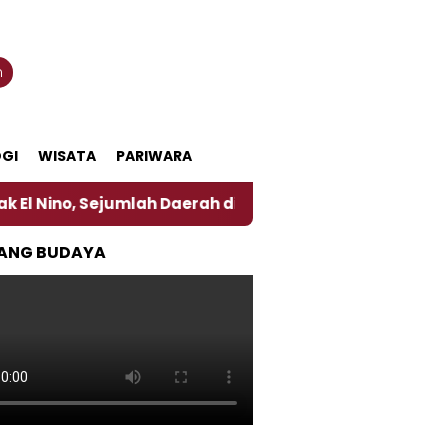
n
GI
WISATA
PARIWARA
umlah Daerah di Jember Alami Krisi Air
Harga Per
ANG BUDAYA