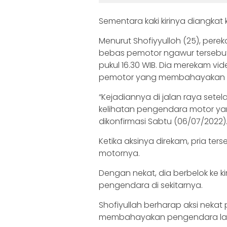
Sementara kaki kirinya diangkat
Menurut Shofiyyulloh (25), per
bebas pemotor ngawur tersebut 
pukul 16.30 WIB. Dia merekam vi
pemotor yang membahayakan p
“Kejadiannya di jalan raya setel
kelihatan pengendara motor ya
dikonfirmasi Sabtu (06/07/2022)
Ketika aksinya direkam, pria te
motornya.
Dengan nekat, dia berbelok ke 
pengendara di sekitarnya.
Shofiyullah berharap aksi nekat
membahayakan pengendara lai