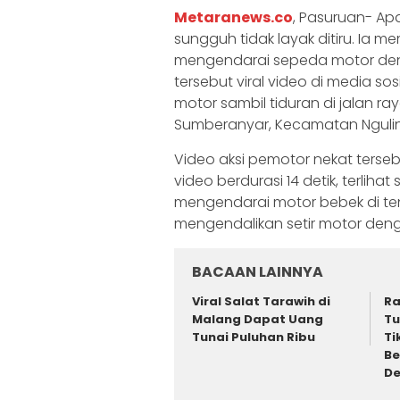
Metaranews.co
, Pasuruan- Ap
sungguh tidak layak ditiru. Ia
mengendarai sepeda motor denga
tersebut viral video di media s
motor sambil tiduran di jalan 
Sumberanyar, Kecamatan Nguli
Video aksi pemotor nekat terse
video berdurasi 14 detik, terliha
mengendarai motor bebek di ten
mengendalikan setir motor deng
BACAAN LAINNYA
Viral Salat Tarawih di
Ra
Malang Dapat Uang
Tu
Tunai Puluhan Ribu
Ti
Be
D