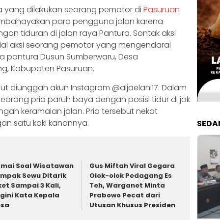
a yang dilakukan seorang pemotor di
Pasuruan
 membahayakan para pengguna jalan karena
n tiduran di jalan raya Pantura. Sontak aksi
osial aksi seorang pemotor yang mengendarai
raya pantura Dusun Sumberwaru, Desa
ng, Kabupaten Pasuruan.
but diunggah akun Instagram @aljaelani17. Dalam
t seorang pria paruh baya dengan posisi tidur di jok
gah keramaian jalan. Pria tersebut nekat
an satu kaki kanannya.
SEDA
mai Soal Wisatawan
Gus Miftah Viral Gegara
mpak Sewu Ditarik
Olok-olok Pedagang Es
ket Sampai 3 Kali,
Teh, Warganet Minta
gini Kata Kepala
Prabowo Pecat dari
esa
Utusan Khusus Presiden