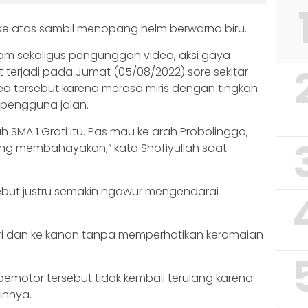
 ke atas sambil menopang helm berwarna biru.
ekam sekaligus pengunggah video, aksi gaya
terjadi pada Jumat (05/08/2022) sore sekitar
deo tersebut karena merasa miris dengan tingkah
engguna jalan.
ah SMA 1 Grati itu. Pas mau ke arah Probolinggo,
ng membahayakan,” kata Shofiyullah saat
.
rsebut justru semakin ngawur mengendarai
kiri dan ke kanan tanpa memperhatikan keramaian
 pemotor tersebut tidak kembali terulang karena
nnya.