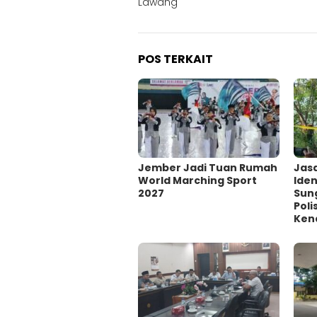
Lawang
POS TERKAIT
Jember Jadi Tuan Rumah
Jas
World Marching Sport
Iden
2027
Sun
Poli
Kena