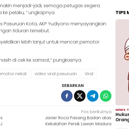
 makin menjadi-jadi, semoga petugas segera
a ke pelaku, ” ungkapnya.
TIPS
res Pasuruan Kota, AKP Yudiyono menyayangkan
ngan tiduran tersebut.
elidikan lebih lanjut untuk mencari pemotor
 masih di cek ke samsat,” pungkasnya.
emotor nekat
video viral pasuruan
Viral
SEBARKAN
NEWS
,
T
Pos berikutnya
Hukum
as
Javier Roca Pasang Badan atas
Oran
SJ
Kekalahan Persik Lawan Madura