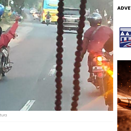
ADVE
tura