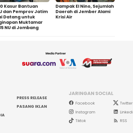
00 Kasur Bantuan
Dampak El Nino, Sejumlah
U dan Pemprov Jatim
Daerah di Jember Alami
ai Datang untuk
Krisi Air
ginapan Muktamar
35 NU di Jombang
JARINGAN SOCIAL
PRESS RELEASE
Facebook
Twitter
PASANG IKLAN
Instagram
Linked
IA
Tiktok
RSS