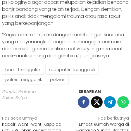
psikologinya agar dapat melupakan kejadian bencana
banjir bandang yang telah terjadi. Dengan demikian,
psikis anak tidak mengalami trauma atau rasa takut
yang berkepanjangan
“Kegiatan kita lakukan dengan membangun suasana
yang menyenangkan bagi anak, mengajak bermain
dan berdialog, memberikan motivasi yang membuat
anak-anak senang dan gembira,” pungkasnya.
banjir trenggalek
kabupaten trenggalek
polres trenggalek
polwan
Penulis: Pratama
SEBARKAN
Editor: Setyo
Navigasi
Pos sebelumnya
Pos berikutnya
Kapolri Wanti-wanti Kapolda
Empat Rumah Warga di
pos
untuk Pulihkan Kepercayaan
Bantaran Sungai Brantas