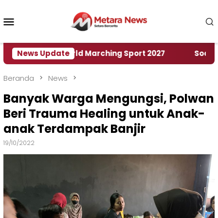
Loncat
ke
Menu
konten
Mobile
Rumah World Marching Sport 2027
News Update
‎Soal Rencana
Beranda
News
Banyak Warga Mengungsi, Polwan
Beri Trauma Healing untuk Anak-
anak Terdampak Banjir
19/10/2022