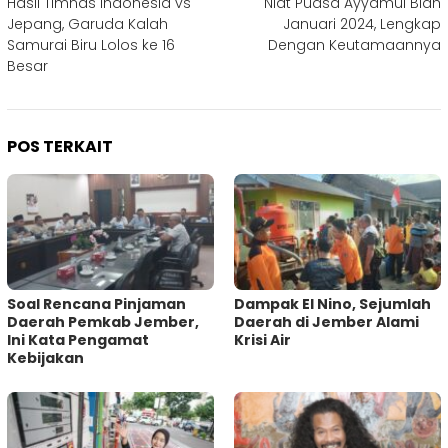
Hasil Timnas Indonesia vs
Niat Puasa Ayyamul Bidh
pos
Jepang, Garuda Kalah
Januari 2024, Lengkap
Samurai Biru Lolos ke 16
Dengan Keutamaannya
Besar
POS TERKAIT
‎Soal Rencana Pinjaman
Dampak El Nino, Sejumlah
Daerah Pemkab Jember,
Daerah di Jember Alami
Ini Kata Pengamat
Krisi Air
Kebijakan ‎