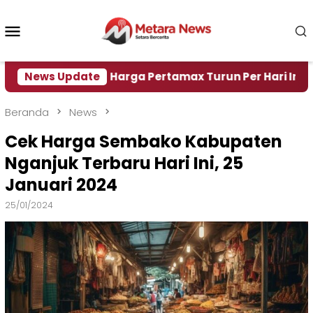
Loncat
ke
Menu
konten
Mobile
ir
News Update
Harga Pertamax Turun Per Hari Ini, Segini Har
Beranda
News
Cek Harga Sembako Kabupaten
Nganjuk Terbaru Hari Ini, 25
Januari 2024
25/01/2024