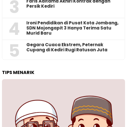
3
Faris Aditama Akhiri Kontrak dengan
Persik Kediri
4
Ironi Pendidikan di Pusat Kota Jombang,
SDN Mojongapit 3 Hanya Terima Satu
Murid Baru
5
‎Gegara Cuaca Ekstrem, Peternak
Cupang di Kediri Rugi Ratusan Juta
TIPS MENARIK