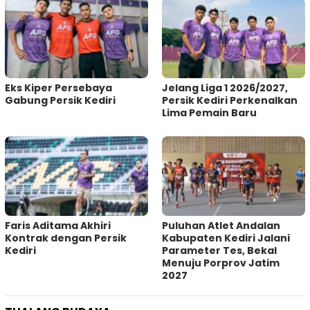
Eks Kiper Persebaya
Jelang Liga 1 2026/2027,
Gabung Persik Kediri
Persik Kediri Perkenalkan
Lima Pemain Baru
Faris Aditama Akhiri
Puluhan Atlet Andalan
Kontrak dengan Persik
Kabupaten Kediri Jalani
Kediri
Parameter Tes, Bekal
Menuju Porprov Jatim
2027