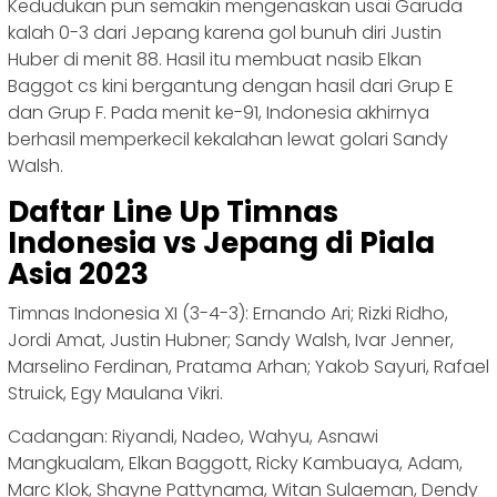
Kedudukan pun semakin mengenaskan usai Garuda
kalah 0-3 dari Jepang karena gol bunuh diri Justin
Huber di menit 88. Hasil itu membuat nasib Elkan
Baggot cs kini bergantung dengan hasil dari Grup E
dan Grup F. Pada menit ke-91, Indonesia akhirnya
berhasil memperkecil kekalahan lewat golari Sandy
Walsh.
Daftar Line Up Timnas
Indonesia vs Jepang di Piala
Asia 2023
Timnas Indonesia XI (3-4-3): Ernando Ari; Rizki Ridho,
Jordi Amat, Justin Hubner; Sandy Walsh, Ivar Jenner,
Marselino Ferdinan, Pratama Arhan; Yakob Sayuri, Rafael
Struick, Egy Maulana Vikri.
Cadangan: Riyandi, Nadeo, Wahyu, Asnawi
Mangkualam, Elkan Baggott, Ricky Kambuaya, Adam,
Marc Klok, Shayne Pattynama, Witan Sulaeman, Dendy