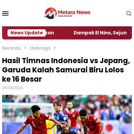
Loncat
ke
Menu
konten
Mobile
t Kebijakan ‎
News Update
Dampak El Nino, Sejumlah Daerah di
Beranda
Olahraga
Hasil Timnas Indonesia vs Jepang,
Garuda Kalah Samurai Biru Lolos
ke 16 Besar
25/01/2024