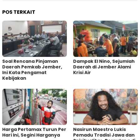
POS TERKAIT
‎Soal Rencana Pinjaman
Dampak El Nino, Sejumlah
Daerah Pemkab Jember,
Daerah di Jember Alami
Ini Kata Pengamat
Krisi Air
Kebijakan ‎
Harga Pertamax Turun Per
‎Nasirun Maestro Lukis
Hari Ini, Segini Harganya
Pemadu Tradisi Jawa dan