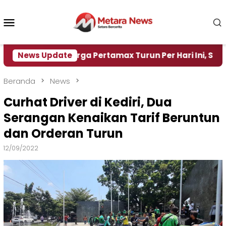
Loncat
ke
Menu
konten
Mobile
Harga Pertamax Turun Per Hari Ini, Segini Harganya
News Update
Beranda
News
Curhat Driver di Kediri, Dua
Serangan Kenaikan Tarif Beruntun
dan Orderan Turun
12/09/2022