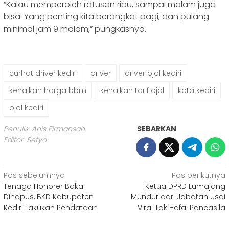
“Kalau memperoleh ratusan ribu, sampai malam juga
bisa. Yang penting kita berangkat pagi, dan pulang
minimal jam 9 malam,” pungkasnya.
curhat driver kediri
driver
driver ojol kediri
kenaikan harga bbm
kenaikan tarif ojol
kota kediri
ojol kediri
Penulis: Anis Firmansah
SEBARKAN
Editor: Setyo
Navigasi
Pos sebelumnya
Pos berikutnya
Tenaga Honorer Bakal
Ketua DPRD Lumajang
pos
Dihapus, BKD Kabupaten
Mundur dari Jabatan usai
Kediri Lakukan Pendataan
Viral Tak Hafal Pancasila