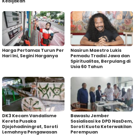
Kebijakan ‎
Harga Pertamax Turun Per
‎Nasirun Maestro Lukis
Hari Ini, Segini Harganya
Pemadu Tradisi Jawa dan
Spiritualitas, Berpulang di
Usia 60 Tahun
DK3 Kecam Vandalisme
Bawaslu Jember
Kereta Pusaka
Sosialisasi ke DPD NasDem,
Djojohadiningrat, Soroti
Soroti Kuota Keterwakilan
Lemahnya Pengawasan
Perempuan