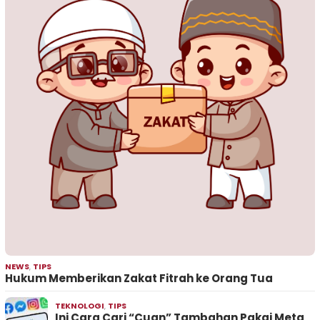
NEWS
,
TIPS
Hukum Memberikan Zakat Fitrah ke Orang Tua
TEKNOLOGI
,
TIPS
Ini Cara Cari “Cuan” Tambahan Pakai Meta