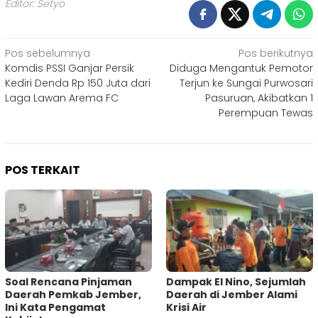
Editor: Setyo
Navigasi
Pos sebelumnya
Pos berikutnya
Komdis PSSI Ganjar Persik
Diduga Mengantuk Pemotor
pos
Kediri Denda Rp 150 Juta dari
Terjun ke Sungai Purwosari
Laga Lawan Arema FC
Pasuruan, Akibatkan 1
Perempuan Tewas
POS TERKAIT
‎Soal Rencana Pinjaman
Dampak El Nino, Sejumlah
Daerah Pemkab Jember,
Daerah di Jember Alami
Ini Kata Pengamat
Krisi Air