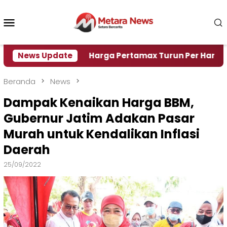
Loncat
ke
Menu
konten
Mobile
i Air
News Update
Harga Pertamax Turun Per Hari Ini, Segini 
Beranda
News
Dampak Kenaikan Harga BBM,
Gubernur Jatim Adakan Pasar
Murah untuk Kendalikan Inflasi
Daerah
25/09/2022