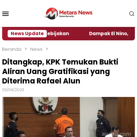
Loncat
ke
Menu
konten
Mobile
engamat Kebijakan ‎
News Update
Dampak El Nino, Sejumlah Da
Beranda
News
Ditangkap, KPK Temukan Bukti
Aliran Uang Gratifikasi yang
Diterima Rafael Alun
03/04/2023