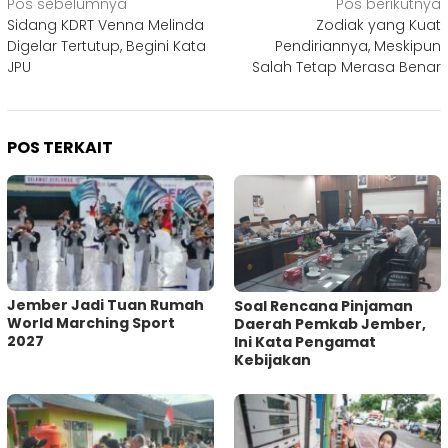
Navigasi
Pos sebelumnya
Pos berikutnya
Sidang KDRT Venna Melinda
Zodiak yang Kuat
pos
Digelar Tertutup, Begini Kata
Pendiriannya, Meskipun
JPU
Salah Tetap Merasa Benar
POS TERKAIT
Jember Jadi Tuan Rumah
‎Soal Rencana Pinjaman
World Marching Sport
Daerah Pemkab Jember,
2027
Ini Kata Pengamat
Kebijakan ‎