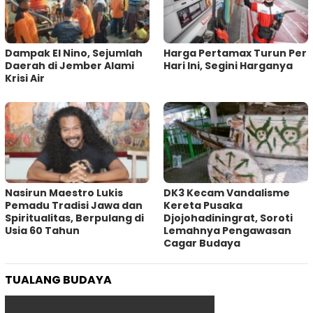
Dampak El Nino, Sejumlah
Harga Pertamax Turun Per
Daerah di Jember Alami
Hari Ini, Segini Harganya
Krisi Air
‎Nasirun Maestro Lukis
DK3 Kecam Vandalisme
Pemadu Tradisi Jawa dan
Kereta Pusaka
Spiritualitas, Berpulang di
Djojohadiningrat, Soroti
Usia 60 Tahun
Lemahnya Pengawasan
Cagar Budaya
TUALANG BUDAYA