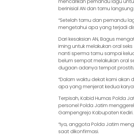
mencarikan pemandu lagu unt
berinisial AN dan tamu langsun
“Setelah tamu dan pemandu lagu
mengetahui apa yang terjadi dis
Dari kesaksian AN, Bagus menga
iming untuk melakukan oral seks
nanti sperma tamu sampai keluar
belum sempat melakukan oral se
dugaan adanya tempat prostitusi
“Dalam waktu dekat kami akan da
apa yang menjerat kedua karya
Terpisah, Kabid Humas Polda J
personel Polda Jatim menggere
Gampengrejo Kabupaten Kediri.
“Iya, anggota Polda Jatim meng
saat dikonfirmasi.