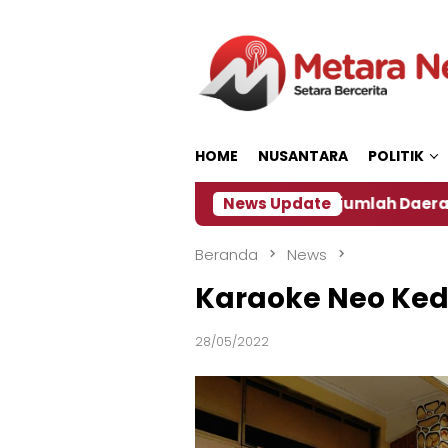
Loncat
ke
konten
HOME
NUSANTARA
POLITIK
 ‎
Dampak El Nino, Sejumlah Daerah di Jember Ala
News Update
Beranda
News
Karaoke Neo Kedi
28/05/2022