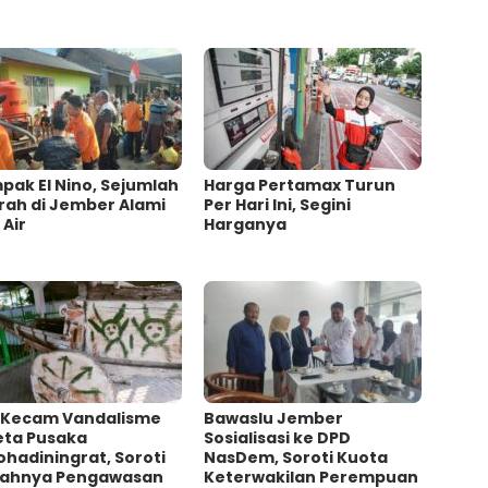
ak El Nino, Sejumlah
Harga Pertamax Turun
rah di Jember Alami
Per Hari Ini, Segini
 Air
Harganya
 Kecam Vandalisme
Bawaslu Jember
eta Pusaka
Sosialisasi ke DPD
ohadiningrat, Soroti
NasDem, Soroti Kuota
ahnya Pengawasan
Keterwakilan Perempuan