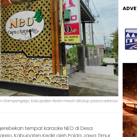
ADVE
an Gampengrejo, Kabupaten Kediri masih ditutup pasca adanya
erebekan tempat karaoke NEO di Desa
ejo, Kabupaten Kediri oleh Polda Jawa Timur