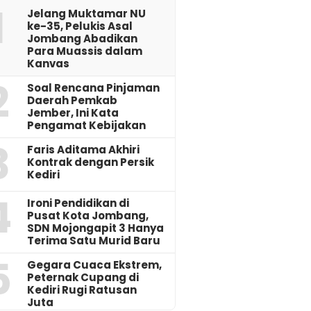
1
Jelang Muktamar NU
ke-35, Pelukis Asal
Jombang Abadikan
Para Muassis dalam
Kanvas
2
‎Soal Rencana Pinjaman
Daerah Pemkab
Jember, Ini Kata
Pengamat Kebijakan ‎
3
Faris Aditama Akhiri
Kontrak dengan Persik
Kediri
4
Ironi Pendidikan di
Pusat Kota Jombang,
SDN Mojongapit 3 Hanya
Terima Satu Murid Baru
5
‎Gegara Cuaca Ekstrem,
Peternak Cupang di
Kediri Rugi Ratusan
Juta