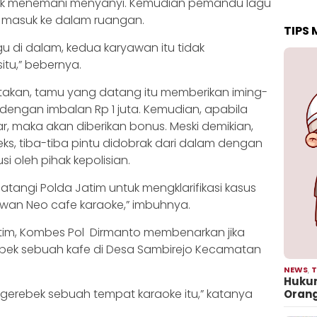
uk menemani menyanyi. Kemudian pemandu lagu
g masuk ke dalam ruangan.
TIPS
 di dalam, kedua karyawan itu tidak
itu,” bebernya.
takan, tamu yang datang itu memberikan iming-
 dengan imbalan Rp 1 juta. Kemudian, apabila
, maka akan diberikan bonus. Meski demikian,
ks, tiba-tiba pintu didobrak dari dalam dengan
 oleh pihak kepolisian.
tangi Polda Jatim untuk mengklarifikasi kasus
wan Neo cafe karaoke,” imbuhnya.
atim, Kombes Pol Dirmanto membenarkan jika
bek sebuah kafe di Desa Sambirejo Kecamatan
NEWS
,
T
Hukum
gerebek sebuah tempat karaoke itu,” katanya
Oran