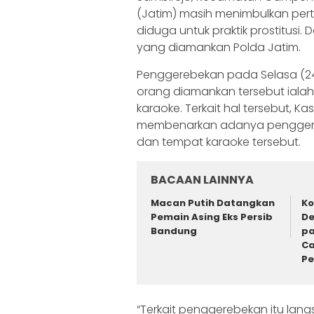
(Jatim) masih menimbulkan pert
diduga untuk praktik prostitusi.
yang diamankan Polda Jatim.
Penggerebekan pada Selasa (24/
orang diamankan tersebut iala
karaoke. Terkait hal tersebut, Ka
membenarkan adanya penggereb
dan tempat karaoke tersebut.
BACAAN LAINNYA
Macan Putih Datangkan
Ko
Pemain Asing Eks Persib
De
Bandung
pa
Ca
P
“Terkait penggerebekan itu lang