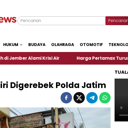
Pencaria
HUKUM
BUDAYA
OLAHRAGA
OTOMOTIF
TEKNOLO
mi Krisi Air
Harga Pertamax Turun Per Hari Ini, 
TUAL
ri Digerebek Polda Jatim