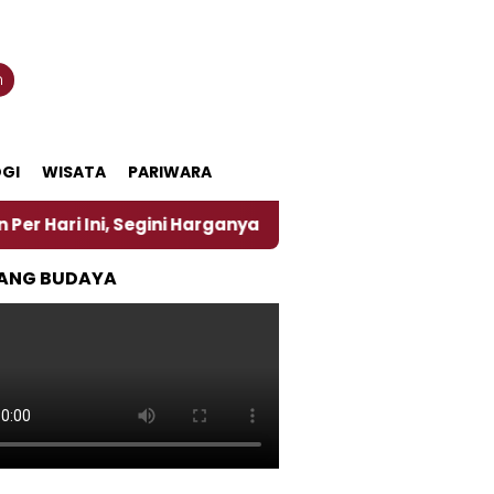
n
GI
WISATA
PARIWARA
Segini Harganya
‎Nasirun Maestro Lukis Pemadu Tr
ANG BUDAYA