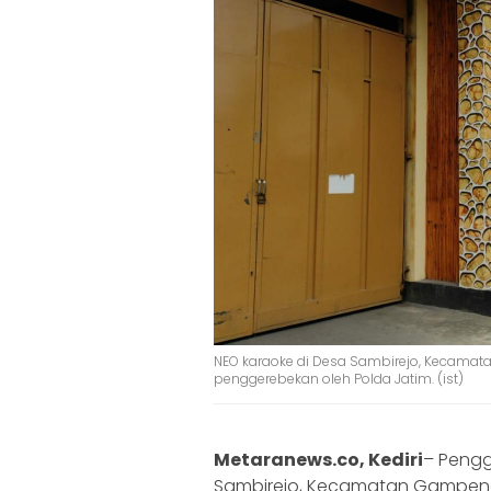
NEO karaoke di Desa Sambirejo, Kecamat
penggerebekan oleh Polda Jatim. (ist)
Metaranews.co, Kediri
– Pengg
Sambirejo, Kecamatan Gampengr