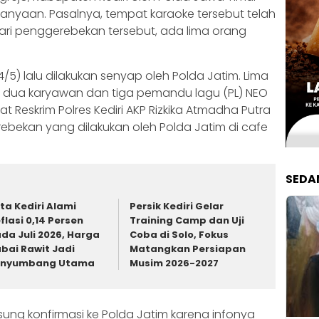
anyaan. Pasalnya, tempat karaoke tersebut telah
 Dari penggerebekan tersebut, ada lima orang
5) lalu dilakukan senyap oleh Polda Jatim. Lima
h dua karyawan dan tiga pemandu lagu (PL) NEO
sat Reskrim Polres Kediri AKP Rizkika Atmadha Putra
ekan yang dilakukan oleh Polda Jatim di cafe
SEDA
ta Kediri Alami
Persik Kediri Gelar
flasi 0,14 Persen
Training Camp dan Uji
da Juli 2026, Harga
Coba di Solo, Fokus
bai Rawit Jadi
Matangkan Persiapan
enyumbang Utama
Musim 2026-2027
sung konfirmasi ke Polda Jatim karena infonya