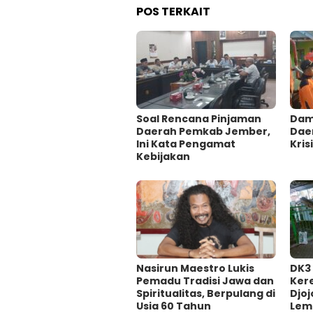
POS TERKAIT
‎Soal Rencana Pinjaman
Damp
Daerah Pemkab Jember,
Dae
Ini Kata Pengamat
Krisi
Kebijakan ‎
‎Nasirun Maestro Lukis
DK3
Pemadu Tradisi Jawa dan
Ker
Spiritualitas, Berpulang di
Djoj
Usia 60 Tahun
Lem