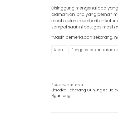
Disinggung mengenai apa yang 
diamankan, pria yang pernah me
masih belum memberikan keteran
sampai saat ini petugas masih 
“Masih pemeriksaan sekarang, nan
Kediri
Penggerebekan karaoke
Navigasi
Pos sebelumnya
Eksotika Seberang Gunung Kelud da
pos
Ngantang