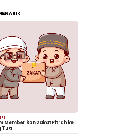
 MENARIK
IPS
 Memberikan Zakat Fitrah ke
g Tua