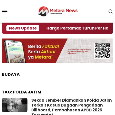
Loncat
ke
Menu
konten
Mobile
isi Air
News Update
Harga Pertamax Turun Per Hari Ini, Segin
BUDAYA
TAG:
POLDA JATIM
Sekda Jember Diamankan Polda Jatim
Terkait Kasus Dugaan Pengadaan
Billboard, Pembahasan APBD 2025
Tersendat