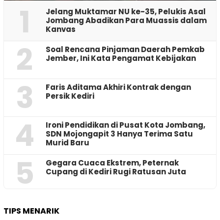
1
Jelang Muktamar NU ke-35, Pelukis Asal
Jombang Abadikan Para Muassis dalam
Kanvas
2
‎Soal Rencana Pinjaman Daerah Pemkab
Jember, Ini Kata Pengamat Kebijakan ‎
3
Faris Aditama Akhiri Kontrak dengan
Persik Kediri
4
Ironi Pendidikan di Pusat Kota Jombang,
SDN Mojongapit 3 Hanya Terima Satu
Murid Baru
5
‎Gegara Cuaca Ekstrem, Peternak
Cupang di Kediri Rugi Ratusan Juta
TIPS MENARIK