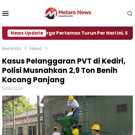
Loncat
ke
Menu
konten
Mobile
ir
News Update
Harga Pertamax Turun Per Hari Ini, Segini Har
Beranda
News
Kasus Pelanggaran PVT di Kediri,
Polisi Musnahkan 2,9 Ton Benih
Kacang Panjang
13/06/2024