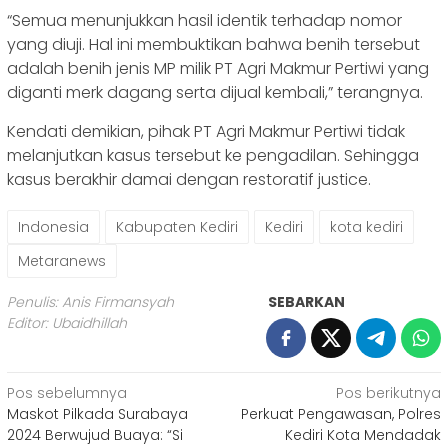
“Semua menunjukkan hasil identik terhadap nomor
yang diuji. Hal ini membuktikan bahwa benih tersebut
adalah benih jenis MP milik PT Agri Makmur Pertiwi yang
diganti merk dagang serta dijual kembali,” terangnya.
Kendati demikian, pihak PT Agri Makmur Pertiwi tidak
melanjutkan kasus tersebut ke pengadilan. Sehingga
kasus berakhir damai dengan restoratif justice.
Indonesia
Kabupaten Kediri
Kediri
kota kediri
Metaranews
Penulis: Anis Firmansyah
SEBARKAN
Editor: Ubaidhillah
Navigasi
Pos sebelumnya
Pos berikutnya
Maskot Pilkada Surabaya
Perkuat Pengawasan, Polres
pos
2024 Berwujud Buaya: “Si
Kediri Kota Mendadak