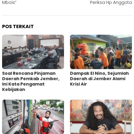
Mbois”
Periksa Hp Anggota
POS TERKAIT
‎Soal Rencana Pinjaman
Dampak El Nino, Sejumlah
Daerah Pemkab Jember,
Daerah di Jember Alami
Ini Kata Pengamat
Krisi Air
Kebijakan ‎