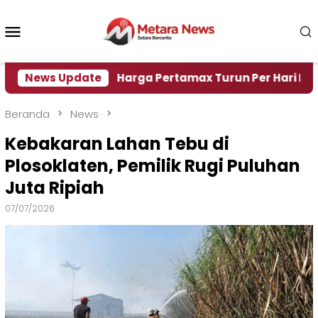
Loncat
ke
Menu
konten
Mobile
i Air
News Update
Harga Pertamax Turun Per Hari Ini, Segini 
Beranda
News
Kebakaran Lahan Tebu di
Plosoklaten, Pemilik Rugi Puluhan
Juta Ripiah
07/07/2026