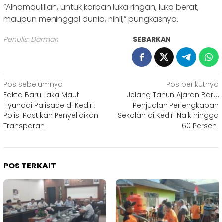
‎”Alhamdulillah, untuk korban luka ringan, luka berat,
maupun meninggal dunia, nihil,” pungkasnya.
Penulis: Darman
SEBARKAN
Navigasi
Pos sebelumnya
Pos berikutnya
Fakta Baru Laka Maut
‎Jelang Tahun Ajaran Baru,
pos
Hyundai Palisade di Kediri,
Penjualan Perlengkapan
Polisi Pastikan Penyelidikan
Sekolah di Kediri Naik hingga
Transparan
60 Persen ‎
POS TERKAIT