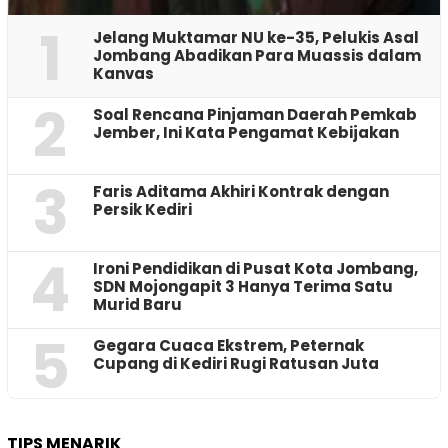
1
Jelang Muktamar NU ke-35, Pelukis Asal
Jombang Abadikan Para Muassis dalam
Kanvas
2
‎Soal Rencana Pinjaman Daerah Pemkab
Jember, Ini Kata Pengamat Kebijakan ‎
3
Faris Aditama Akhiri Kontrak dengan
Persik Kediri
4
Ironi Pendidikan di Pusat Kota Jombang,
SDN Mojongapit 3 Hanya Terima Satu
Murid Baru
5
‎Gegara Cuaca Ekstrem, Peternak
Cupang di Kediri Rugi Ratusan Juta
TIPS MENARIK