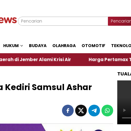
Pencaria
HUKUM
BUDAYA
OLAHRAGA
OTOMOTIF
TEKNOLO
Alami Krisi Air
Harga Pertamax Turun Per Hari In
TUAL
 Kediri Samsul Ashar