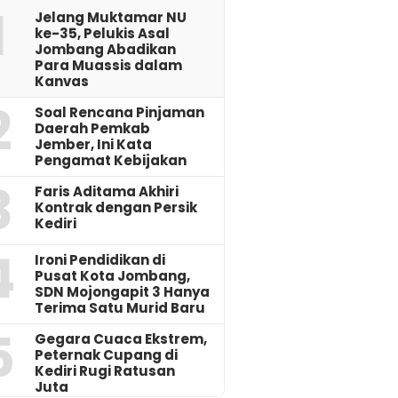
1
Jelang Muktamar NU
ke-35, Pelukis Asal
Jombang Abadikan
Para Muassis dalam
Kanvas
2
‎Soal Rencana Pinjaman
Daerah Pemkab
Jember, Ini Kata
Pengamat Kebijakan ‎
3
Faris Aditama Akhiri
Kontrak dengan Persik
Kediri
4
Ironi Pendidikan di
Pusat Kota Jombang,
SDN Mojongapit 3 Hanya
Terima Satu Murid Baru
5
‎Gegara Cuaca Ekstrem,
Peternak Cupang di
Kediri Rugi Ratusan
Juta