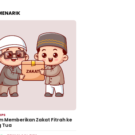
 MENARIK
IPS
 Memberikan Zakat Fitrah ke
g Tua