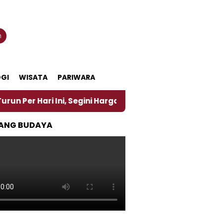
n
GI
WISATA
PARIWARA
i, Segini Harganya
‎Nasirun Maestro Lukis Pemadu
ANG BUDAYA