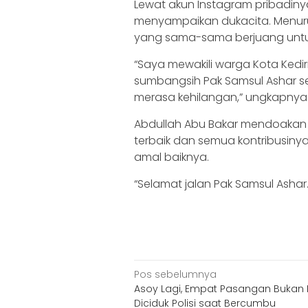
Lewat akun Instagram pribadinya
menyampaikan dukacita. Menur
yang sama-sama berjuang untu
“Saya mewakili warga Kota Kedi
sumbangsih Pak Samsul Ashar se
merasa kehilangan,” ungkapnya
Abdullah Abu Bakar mendoakan
terbaik dan semua kontribusin
amal baiknya.
“Selamat jalan Pak Samsul Ashar
Navigasi
Pos sebelumnya
Asoy Lagi, Empat Pasangan Bukan P
pos
Diciduk Polisi saat Bercumbu