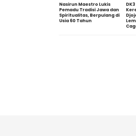
‎Nasirun Maestro Lukis
DK3
Pemadu Tradisi Jawa dan
Ker
Spiritualitas, Berpulang di
Djoj
Usia 60 Tahun
Lem
Cag