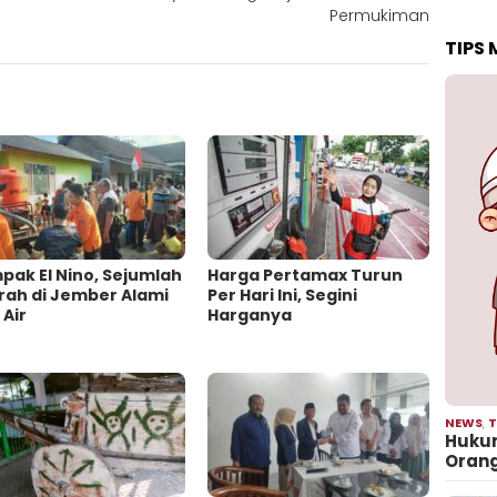
Permukiman
TIPS
ak El Nino, Sejumlah
Harga Pertamax Turun
rah di Jember Alami
Per Hari Ini, Segini
 Air
Harganya
NEWS
,
T
Hukum
Oran