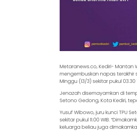
Metaranews.co, Kediri- Mantan W
mengembuskan napas terakhir sa
Minggu (13/3) sekitar pukul 03.30 
Jenazah disemayamkan di tem
Setono Gedong, Kota Kediri, te
Yusuf Wibowo, juru kunci TPU S
sekitar pukul 11.00 WIB. “Dimakamk
keluarga beliau juga dimakamkan