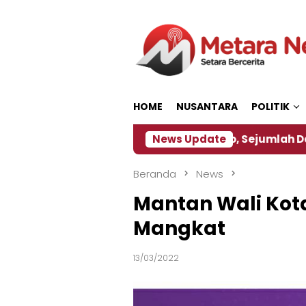
Loncat
ke
konten
HOME
NUSANTARA
POLITIK
kan ‎
Dampak El Nino, Sejumlah Daerah di Jember 
News Update
Beranda
News
Mantan Wali Kota
Mangkat
13/03/2022