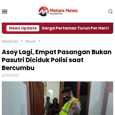
Loncat
ke
Menu
konten
Mobile
i Air
News Update
Harga Pertamax Turun Per Hari Ini, Segini 
Beranda
News
Asoy Lagi, Empat Pasangan Bukan
Pasutri Diciduk Polisi saat
Bercumbu
13/03/2022