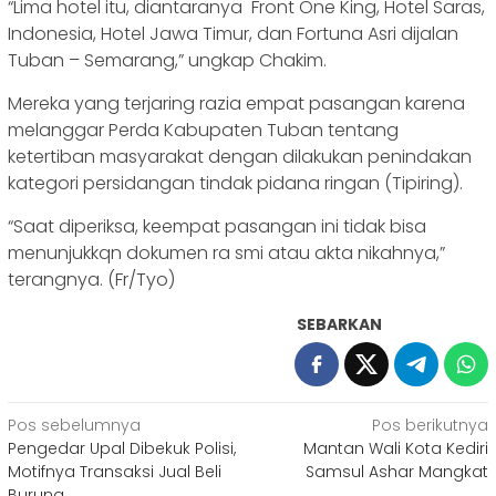
“Lima hotel itu, diantaranya Front One King, Hotel Saras,
Indonesia, Hotel Jawa Timur, dan Fortuna Asri dijalan
Tuban – Semarang,” ungkap Chakim.
Mereka yang terjaring razia empat pasangan karena
melanggar Perda Kabupaten Tuban tentang
ketertiban masyarakat dengan dilakukan penindakan
kategori persidangan tindak pidana ringan (Tipiring).
“Saat diperiksa, keempat pasangan ini tidak bisa
menunjukkqn dokumen ra smi atau akta nikahnya,”
terangnya. (Fr/Tyo)
SEBARKAN
Navigasi
Pos sebelumnya
Pos berikutnya
Pengedar Upal Dibekuk Polisi,
Mantan Wali Kota Kediri
pos
Motifnya Transaksi Jual Beli
Samsul Ashar Mangkat
Burung