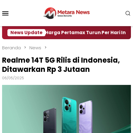
Loncat
ke
Menu
konten
Mobile
ir
News Update
Harga Pertamax Turun Per Hari Ini, Segini Har
Beranda
News
Realme 14T 5G Rilis di Indonesia,
Ditawarkan Rp 3 Jutaan
06/05/2025