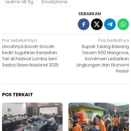
realme 14t 5g
Smartphone
SEBARKAN
Navigasi
Pos sebelumnya
Pos berikutnya
Lincahnya Bocah-bocah
Bupati Tulang Bawang
pos
Kediri Suguhkan Karawitan
Tanam 500 Mangrove,
Tari di Festival Lomba Seni
Komitmen Lestarikan
Sastra Siswa Nasional 2025
Lingkungan dan Ekonomi
Pesisir
POS TERKAIT