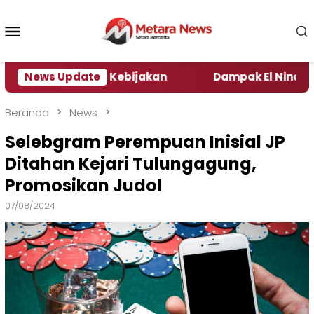
Loncat
ke
Menu
konten
Mobile
Pengamat Kebijakan ‎
News Update
Dampak El Nino, Sejumlah D
Beranda
News
Selebgram Perempuan Inisial JP
Ditahan Kejari Tulungagung,
Promosikan Judol
07/08/2024