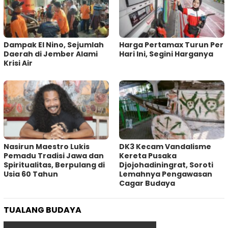
Dampak El Nino, Sejumlah
Harga Pertamax Turun Per
Daerah di Jember Alami
Hari Ini, Segini Harganya
Krisi Air
‎Nasirun Maestro Lukis
DK3 Kecam Vandalisme
Pemadu Tradisi Jawa dan
Kereta Pusaka
Spiritualitas, Berpulang di
Djojohadiningrat, Soroti
Usia 60 Tahun
Lemahnya Pengawasan
Cagar Budaya
TUALANG BUDAYA