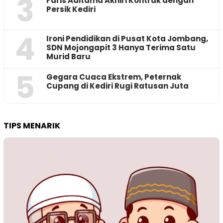
3
Faris Aditama Akhiri Kontrak dengan
Persik Kediri
4
Ironi Pendidikan di Pusat Kota Jombang,
SDN Mojongapit 3 Hanya Terima Satu
Murid Baru
5
‎Gegara Cuaca Ekstrem, Peternak
Cupang di Kediri Rugi Ratusan Juta
TIPS MENARIK