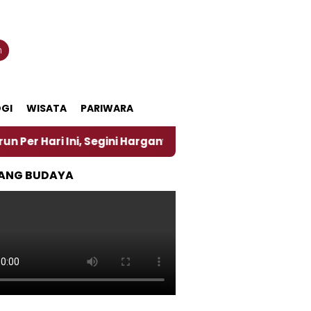
n
GI
WISATA
PARIWARA
Ini, Segini Harganya
‎Nasirun Maestro Lukis Pema
ANG BUDAYA