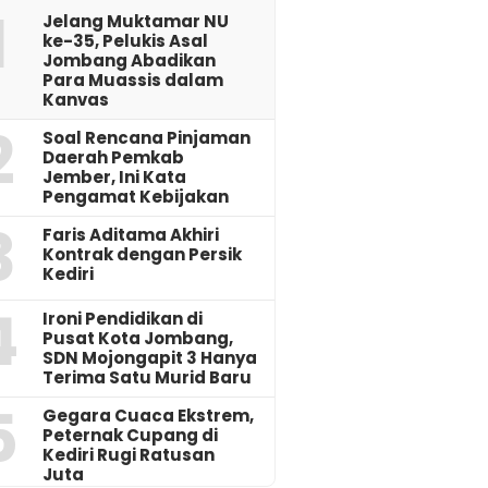
1
Jelang Muktamar NU
ke-35, Pelukis Asal
Jombang Abadikan
Para Muassis dalam
Kanvas
2
‎Soal Rencana Pinjaman
Daerah Pemkab
Jember, Ini Kata
Pengamat Kebijakan ‎
3
Faris Aditama Akhiri
Kontrak dengan Persik
Kediri
4
Ironi Pendidikan di
Pusat Kota Jombang,
SDN Mojongapit 3 Hanya
Terima Satu Murid Baru
5
‎Gegara Cuaca Ekstrem,
Peternak Cupang di
Kediri Rugi Ratusan
Juta