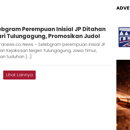
ADVE
Adinda
ebgram Perempuan Inisial JP Ditahan
D
ari Tulungagung, Promosikan Judol
ranews.co, News – Selebgram perempuan inisial JP
an Kejaksaan Negeri Tulungagung, Jawa Timur,
an tuduhan […]
Lihat Lainnya