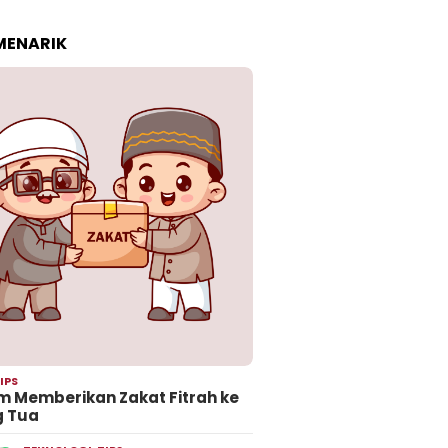
 MENARIK
IPS
 Memberikan Zakat Fitrah ke
g Tua