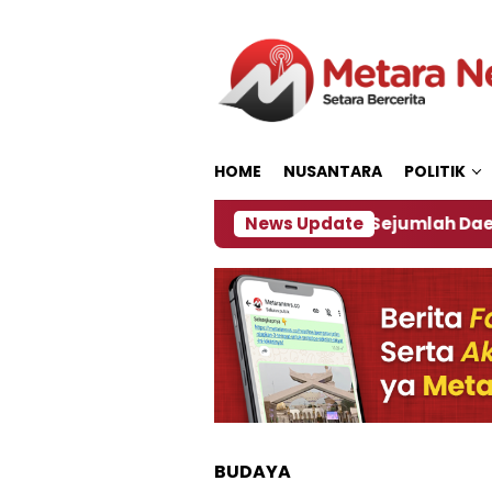
Loncat
ke
konten
HOME
NUSANTARA
POLITIK
jakan ‎
Dampak El Nino, Sejumlah Daerah di Jembe
News Update
BUDAYA