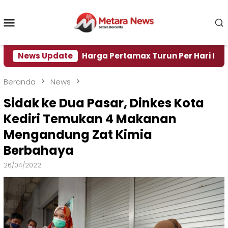
Loncat
ke
Menu
konten
Mobile
Air
News Update
Harga Pertamax Turun Per Hari Ini, Segini Ha
Beranda
News
Sidak ke Dua Pasar, Dinkes Kota
Kediri Temukan 4 Makanan
Mengandung Zat Kimia
Berbahaya
26/04/2022