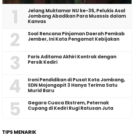
1
Jelang Muktamar NU ke-35, Pelukis Asal
Jombang Abadikan Para Muassis dalam
Kanvas
2
‎Soal Rencana Pinjaman Daerah Pemkab
Jember, Ini Kata Pengamat Kebijakan ‎
3
Faris Aditama Akhiri Kontrak dengan
Persik Kediri
4
Ironi Pendidikan di Pusat Kota Jombang,
SDN Mojongapit 3 Hanya Terima Satu
Murid Baru
5
‎Gegara Cuaca Ekstrem, Peternak
Cupang di Kediri Rugi Ratusan Juta
TIPS MENARIK