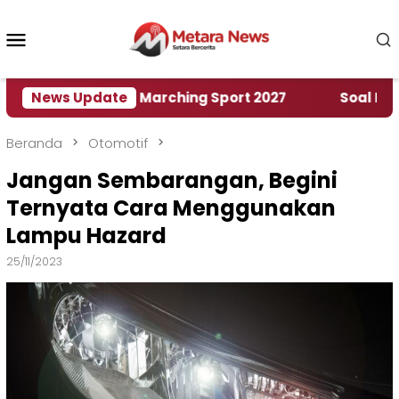
Loncat
ke
Menu
konten
Mobile
ah World Marching Sport 2027
News Update
‎Soal Rencana Pi
Beranda
Otomotif
Jangan Sembarangan, Begini
Ternyata Cara Menggunakan
Lampu Hazard
25/11/2023