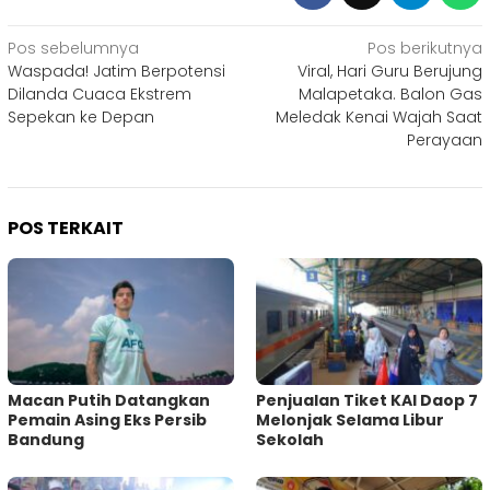
Navigasi
Pos sebelumnya
Pos berikutnya
Waspada! Jatim Berpotensi
Viral, Hari Guru Berujung
pos
Dilanda Cuaca Ekstrem
Malapetaka. Balon Gas
Sepekan ke Depan
Meledak Kenai Wajah Saat
Perayaan
POS TERKAIT
Macan Putih Datangkan
Penjualan Tiket KAI Daop 7
Pemain Asing Eks Persib
Melonjak Selama Libur
Bandung
Sekolah