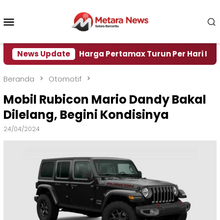
Loncat
ke
Menu
konten
Mobile
 Air
News Update
Harga Pertamax Turun Per Hari Ini, Segini H
Beranda
Otomotif
Mobil Rubicon Mario Dandy Bakal
Dilelang, Begini Kondisinya
24/04/2024