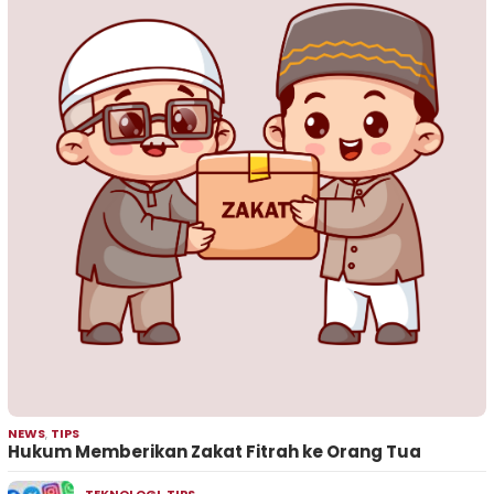
NEWS
,
TIPS
Hukum Memberikan Zakat Fitrah ke Orang Tua
TEKNOLOGI
,
TIPS