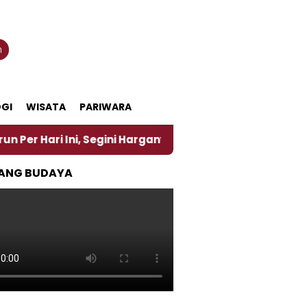
n
GI
WISATA
PARIWARA
ni, Segini Harganya
‎Nasirun Maestro Lukis Pemad
ANG BUDAYA