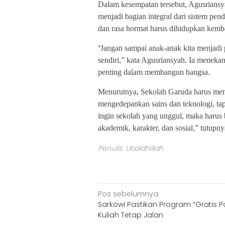
Dalam kesempatan tersebut, Agusrians
menjadi bagian integral dari sistem pendi
dan rasa hormat harus dihidupkan kemb
“
Jangan sampai anak-anak kita menjadi pi
sendiri,” kata Agusriansyah. Ia menekan
penting dalam membangun bangsa.
Menurutnya, Sekolah Garuda harus meng
mengedepankan sains dan teknologi, tap
ingin sekolah yang unggul, maka haru
akademik, karakter, dan sosial,” tutup
Penulis: Ubaidhillah
Navigasi
Pos sebelumnya
Sarkowi Pastikan Program “Gratis Po
pos
Kuliah Tetap Jalan