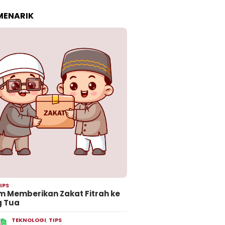
 MENARIK
IPS
 Memberikan Zakat Fitrah ke
g Tua
TEKNOLOGI
,
TIPS