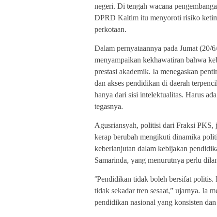
negeri. Di tengah wacana pengembanga
DPRD Kaltim itu menyoroti risiko ketim
perkotaan.
Dalam pernyataannya pada Jumat (20/
menyampaikan kekhawatiran bahwa kebe
prestasi akademik. Ia menegaskan penti
dan akses pendidikan di daerah terpenci
hanya dari sisi intelektualitas. Harus a
tegasnya.
Agusriansyah, politisi dari Fraksi PKS,
kerap berubah mengikuti dinamika poli
keberlanjutan dalam kebijakan pendid
Samarinda, yang menurutnya perlu diland
“
Pendidikan tidak boleh bersifat politis
tidak sekadar tren sesaat,” ujarnya. I
pendidikan nasional yang konsisten dan