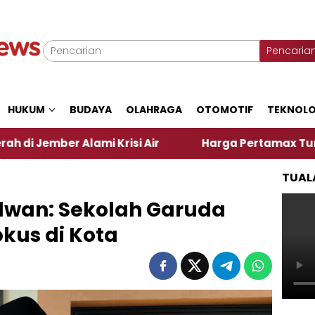
Pencaria
HUKUM
BUDAYA
OLAHRAGA
OTOMOTIF
TEKNOLO
 Alami Krisi Air
Harga Pertamax Turun Per Hari I
TUAL
dwan: Sekolah Garuda
kus di Kota