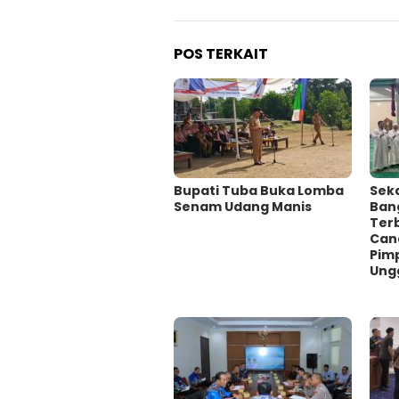
POS TERKAIT
Bupati Tuba Buka Lomba
Sekd
Senam Udang Manis
Ban
Ter
Can
Pimp
Ung