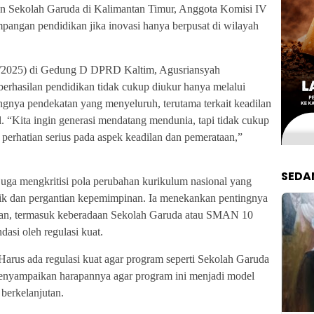
n Sekolah Garuda di Kalimantan Timur, Anggota Komisi IV
pangan pendidikan jika inovasi hanya berpusat di wilayah
6/2025) di Gedung D DPRD Kaltim, Agusriansyah
rhasilan pendidikan tidak cukup diukur hanya melalui
ngnya pendekatan yang menyeluruh, terutama terkait keadilan
l. “Kita ingin generasi mendatang mendunia, tapi tidak cukup
da perhatian serius pada aspek keadilan dan pemerataan,”
SEDA
 juga mengkritisi pola perubahan kurikulum nasional yang
tik dan pergantian kepemimpinan. Ia menekankan pentingnya
ikan, termasuk keberadaan Sekolah Garuda atau SMAN 10
asi oleh regulasi kuat.
. Harus ada regulasi kuat agar program seperti Sekolah Garuda
a menyampaikan harapannya agar program ini menjadi model
 berkelanjutan.