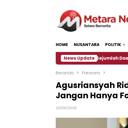
Loncat
ke
konten
HOME
NUSANTARA
POLITIK
akan ‎
Dampak El Nino, Sejumlah Daerah di Jember
News Update
Beranda
Pariwara
Agusriansyah Ri
Jangan Hanya Fo
20/06/2025