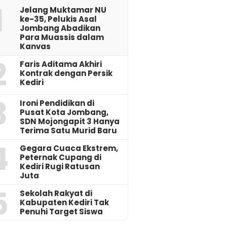
1
Jelang Muktamar NU
ke-35, Pelukis Asal
Jombang Abadikan
Para Muassis dalam
Kanvas
2
Faris Aditama Akhiri
Kontrak dengan Persik
Kediri
3
Ironi Pendidikan di
Pusat Kota Jombang,
SDN Mojongapit 3 Hanya
Terima Satu Murid Baru
4
‎Gegara Cuaca Ekstrem,
Peternak Cupang di
Kediri Rugi Ratusan
Juta
5
Sekolah Rakyat di
Kabupaten Kediri Tak
Penuhi Target Siswa