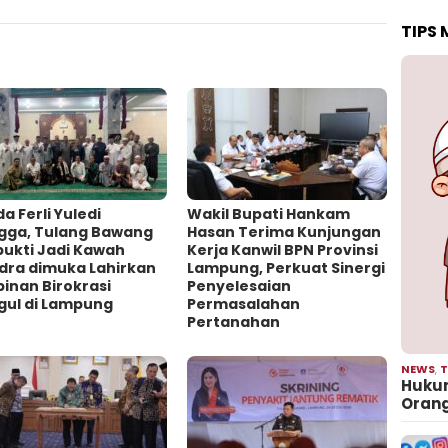
TIPS
a Ferli Yuledi
Wakil Bupati Hankam
gga, Tulang Bawang
Hasan Terima Kunjungan
bukti Jadi Kawah
Kerja Kanwil BPN Provinsi
dra dimuka Lahirkan
Lampung, Perkuat Sinergi
inan Birokrasi
Penyelesaian
gul di Lampung
Permasalahan
Pertanahan
NEWS
,
T
Hukum
Oran