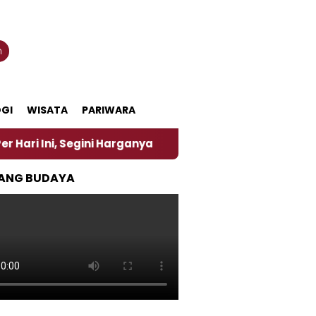
n
GI
WISATA
PARIWARA
egini Harganya
‎Nasirun Maestro Lukis Pemadu Tra
ANG BUDAYA