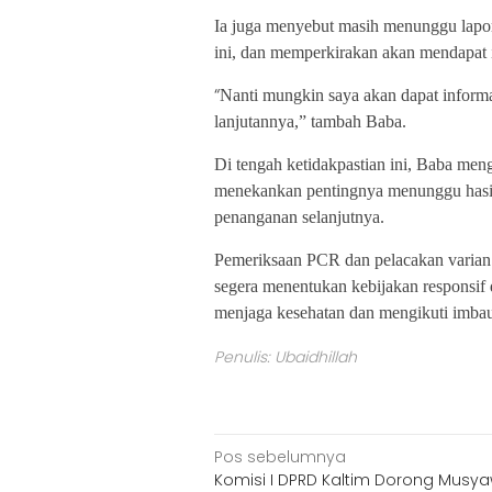
Ia juga menyebut masih menunggu lapor
ini, dan memperkirakan akan mendapat i
“
Nanti mungkin saya akan dapat inform
lanjutannya,” tambah Baba.
Di tengah ketidakpastian ini, Baba men
menekankan pentingnya menunggu hasil 
penanganan selanjutnya.
Pemeriksaan
PCR dan pelacakan varian
segera menentukan kebijakan responsif d
menjaga kesehatan dan mengikuti imbau
Penulis: Ubaidhillah
Navigasi
Pos sebelumnya
Komisi I DPRD Kaltim Dorong Musy