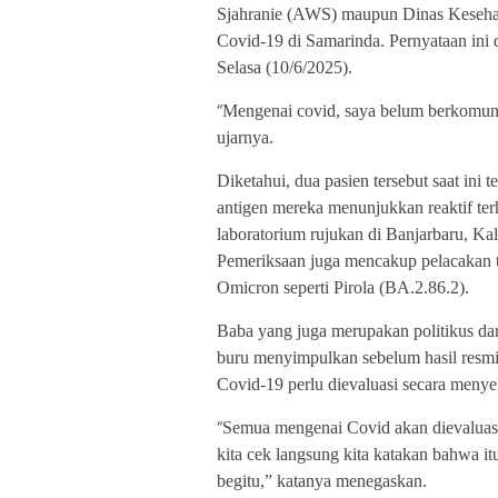
Sjahranie (AWS) maupun Dinas Kesehatan
Covid-19 di Samarinda. Pernyataan ini
Selasa (10/6/2025).
“
Mengenai covid, saya belum berkomun
ujarnya.
Diketahui, dua pasien tersebut saat ini
antigen mereka menunjukkan reaktif ter
laboratorium rujukan di Banjarbaru, Kal
Pemeriksaan juga mencakup pelacakan t
Omicron seperti
Pirola (BA.2.86.2)
.
Baba yang juga merupakan politikus da
buru menyimpulkan sebelum hasil resmi 
Covid-19 perlu dievaluasi secara meny
“
Semua mengenai Covid akan dievaluasi 
kita cek langsung kita katakan bahwa itu
begitu,” katanya menegaskan.