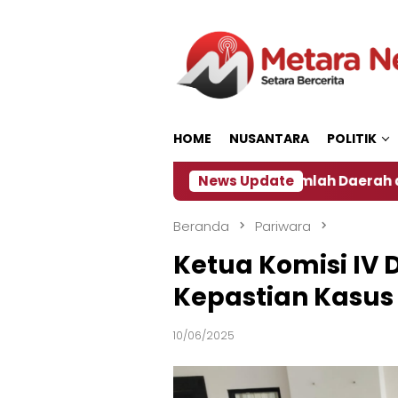
Loncat
ke
konten
HOME
NUSANTARA
POLITIK
‎
Dampak El Nino, Sejumlah Daerah di Jember Alam
News Update
Beranda
Pariwara
Ketua Komisi IV
Kepastian Kasus
10/06/2025