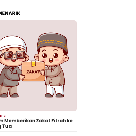
 MENARIK
IPS
 Memberikan Zakat Fitrah ke
g Tua