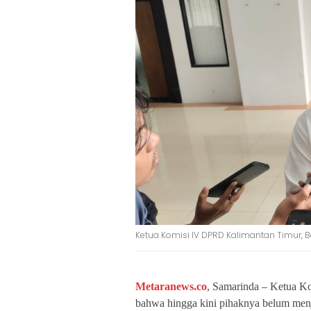
Ketua Komisi IV DPRD Kalimantan Timur, 
Metaranews.co
, Samarinda
– Ketua Ko
bahwa hingga kini pihaknya belum me