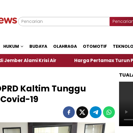
Pencaria
HUKUM
BUDAYA
OLAHRAGA
OTOMOTIF
TEKNOLO
i Krisi Air
Harga Pertamax Turun Per Hari Ini, S
TUAL
 DPRD Kaltim Tunggu
 Covid-19