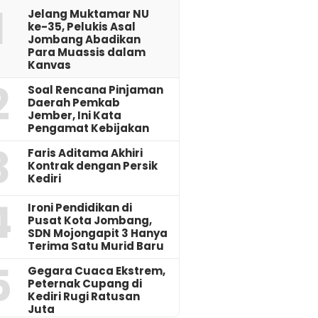
1
Jelang Muktamar NU
ke-35, Pelukis Asal
Jombang Abadikan
Para Muassis dalam
Kanvas
2
‎Soal Rencana Pinjaman
Daerah Pemkab
Jember, Ini Kata
Pengamat Kebijakan ‎
3
Faris Aditama Akhiri
Kontrak dengan Persik
Kediri
4
Ironi Pendidikan di
Pusat Kota Jombang,
SDN Mojongapit 3 Hanya
Terima Satu Murid Baru
5
‎Gegara Cuaca Ekstrem,
Peternak Cupang di
Kediri Rugi Ratusan
Juta