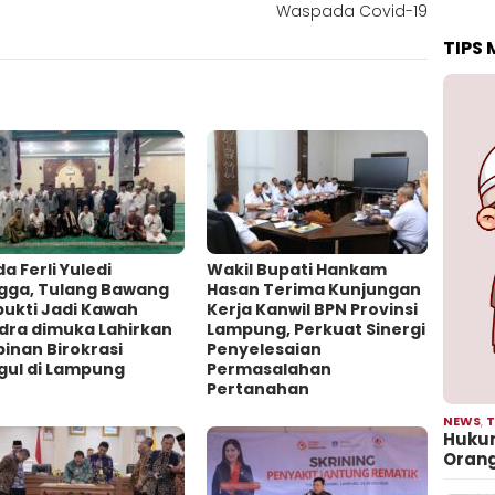
Waspada Covid-19
TIPS
a Ferli Yuledi
Wakil Bupati Hankam
gga, Tulang Bawang
Hasan Terima Kunjungan
bukti Jadi Kawah
Kerja Kanwil BPN Provinsi
dra dimuka Lahirkan
Lampung, Perkuat Sinergi
inan Birokrasi
Penyelesaian
gul di Lampung
Permasalahan
Pertanahan
NEWS
,
T
Hukum
Oran