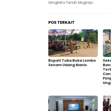
pos
Sengketa Tanah Mugirejo
POS TERKAIT
Bupati Tuba Buka Lomba
Sekd
Senam Udang Manis
Ban
Ter
Can
Pimp
Ung