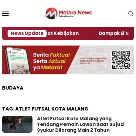
Loncat
ke
Menu
konten
Mobile
i Kata Pengamat Kebijakan ‎
News Update
Dampak El Nino, Sej
BUDAYA
TAG:
ATLET FUTSAL KOTA MALANG
Atlet Futsal Kota Malang yang
Tendang Pemain Lawan Saat Sujud
Syukur Dilarang Main 2 Tahun