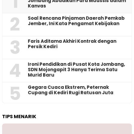
1
Jombang Abadikan Para Muassis dalam
Kanvas
2
‎Soal Rencana Pinjaman Daerah Pemkab
Jember, Ini Kata Pengamat Kebijakan ‎
3
Faris Aditama Akhiri Kontrak dengan
Persik Kediri
4
Ironi Pendidikan di Pusat Kota Jombang,
SDN Mojongapit 3 Hanya Terima Satu
Murid Baru
5
‎Gegara Cuaca Ekstrem, Peternak
Cupang di Kediri Rugi Ratusan Juta
TIPS MENARIK