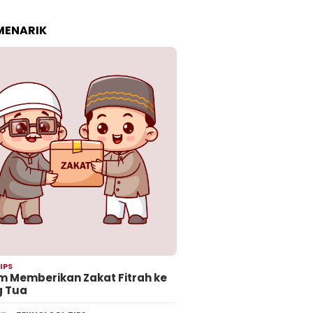
 MENARIK
IPS
 Memberikan Zakat Fitrah ke
g Tua