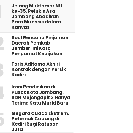
1
Jelang Muktamar NU
ke-35, Pelukis Asal
Jombang Abadikan
Para Muassis dalam
Kanvas
2
‎Soal Rencana Pinjaman
Daerah Pemkab
Jember, Ini Kata
Pengamat Kebijakan ‎
3
Faris Aditama Akhiri
Kontrak dengan Persik
Kediri
4
Ironi Pendidikan di
Pusat Kota Jombang,
SDN Mojongapit 3 Hanya
Terima Satu Murid Baru
5
‎Gegara Cuaca Ekstrem,
Peternak Cupang di
Kediri Rugi Ratusan
Juta