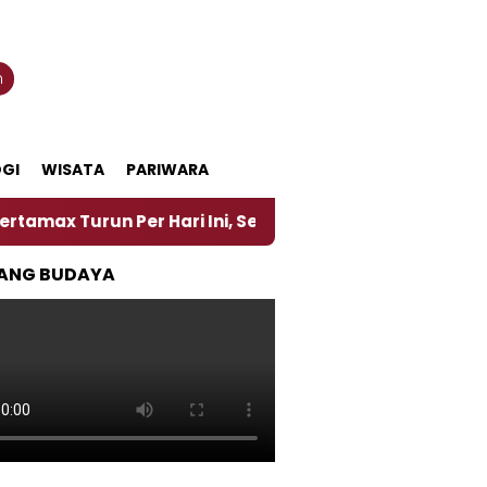
n
GI
WISATA
PARIWARA
un Per Hari Ini, Segini Harganya
‎Nasirun Maestr
ANG BUDAYA