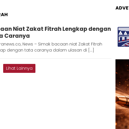
ADVE
RAH
Adinda
aan Niat Zakat Fitrah Lengkap dengan
D
a Caranya
anews.co, News – Simak bacaan niat Zakat Fitrah
kap dengan tata caranya dalam ulasan di […]
Lihat Lainnya