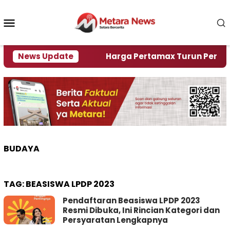
Loncat
ke
Menu
konten
Mobile
ami Krisi Air
News Update
Harga Pertamax Turun Per Hari Ini,
BUDAYA
TAG:
BEASISWA LPDP 2023
Pendaftaran Beasiswa LPDP 2023
Resmi Dibuka, Ini Rincian Kategori dan
Persyaratan Lengkapnya