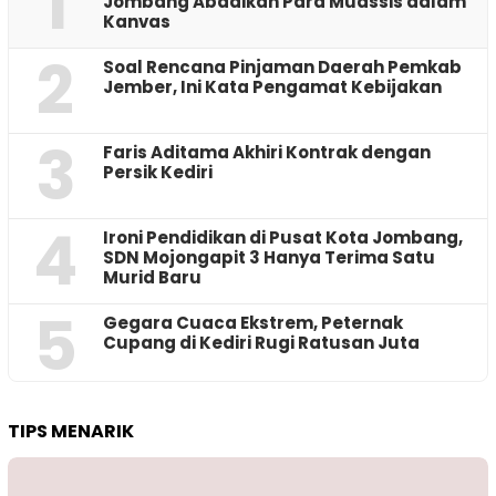
1
Jombang Abadikan Para Muassis dalam
Kanvas
2
‎Soal Rencana Pinjaman Daerah Pemkab
Jember, Ini Kata Pengamat Kebijakan ‎
3
Faris Aditama Akhiri Kontrak dengan
Persik Kediri
4
Ironi Pendidikan di Pusat Kota Jombang,
SDN Mojongapit 3 Hanya Terima Satu
Murid Baru
5
‎Gegara Cuaca Ekstrem, Peternak
Cupang di Kediri Rugi Ratusan Juta
TIPS MENARIK