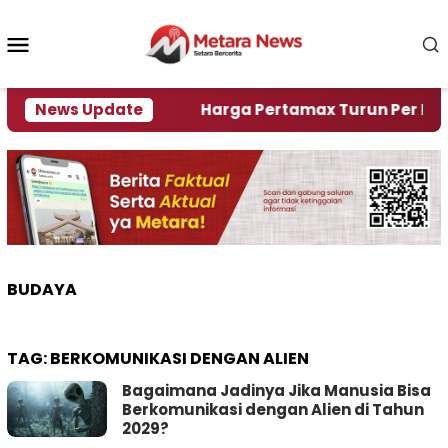
Loncat
ke
Menu
konten
Mobile
mi Krisi Air
News Update
Harga Pertamax Turun Per Hari Ini, 
BUDAYA
TAG:
BERKOMUNIKASI DENGAN ALIEN
Bagaimana Jadinya Jika Manusia Bisa
Berkomunikasi dengan Alien di Tahun
2029?