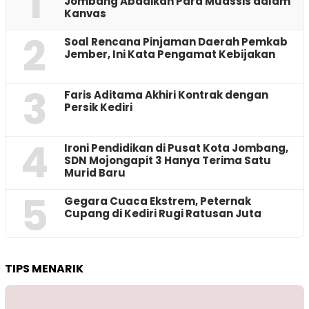
1
Jombang Abadikan Para Muassis dalam
Kanvas
2
‎Soal Rencana Pinjaman Daerah Pemkab
Jember, Ini Kata Pengamat Kebijakan ‎
3
Faris Aditama Akhiri Kontrak dengan
Persik Kediri
4
Ironi Pendidikan di Pusat Kota Jombang,
SDN Mojongapit 3 Hanya Terima Satu
Murid Baru
5
‎Gegara Cuaca Ekstrem, Peternak
Cupang di Kediri Rugi Ratusan Juta
TIPS MENARIK