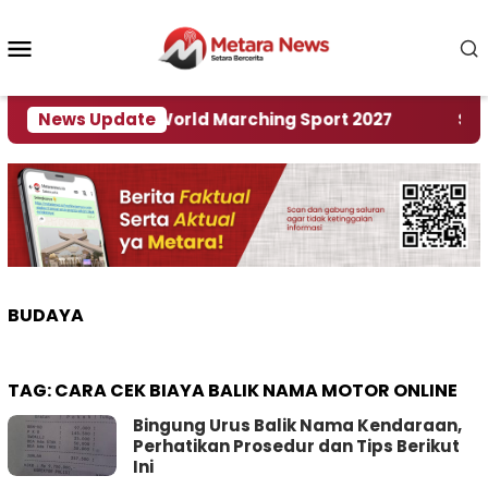
Loncat
ke
Menu
konten
Mobile
i Tuan Rumah World Marching Sport 2027
News Update
‎Soal 
BUDAYA
TAG:
CARA CEK BIAYA BALIK NAMA MOTOR ONLINE
Bingung Urus Balik Nama Kendaraan,
Perhatikan Prosedur dan Tips Berikut
Ini