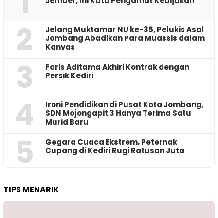
1
Jember, Ini Kata Pengamat Kebijakan ‎
2
Jelang Muktamar NU ke-35, Pelukis Asal
Jombang Abadikan Para Muassis dalam
Kanvas
3
Faris Aditama Akhiri Kontrak dengan
Persik Kediri
4
Ironi Pendidikan di Pusat Kota Jombang,
SDN Mojongapit 3 Hanya Terima Satu
Murid Baru
5
‎Gegara Cuaca Ekstrem, Peternak
Cupang di Kediri Rugi Ratusan Juta
TIPS MENARIK