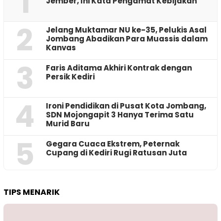
1
Jember, Ini Kata Pengamat Kebijakan ‎
2
Jelang Muktamar NU ke-35, Pelukis Asal
Jombang Abadikan Para Muassis dalam
Kanvas
3
Faris Aditama Akhiri Kontrak dengan
Persik Kediri
4
Ironi Pendidikan di Pusat Kota Jombang,
SDN Mojongapit 3 Hanya Terima Satu
Murid Baru
5
‎Gegara Cuaca Ekstrem, Peternak
Cupang di Kediri Rugi Ratusan Juta
TIPS MENARIK