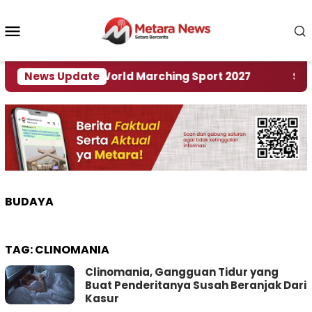
Loncat
ke
Menu
konten
Mobile
 Tuan Rumah World Marching Sport 2027
News Update
‎Soal R
BUDAYA
TAG:
CLINOMANIA
Clinomania, Gangguan Tidur yang
Buat Penderitanya Susah Beranjak Dari
Kasur