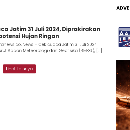
ADVE
Adinda
ca Jatim 31 Juli 2024, Diprakirakan
D
potensi Hujan Ringan
anews.co, News – Cek cuaca Jatim 31 Juli 2024
rut Badan Meteorologi dan Geofisika (BMKG), […]
Lihat Lainnya