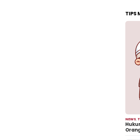
TIPS
NEWS
,
T
Hukum
Oran