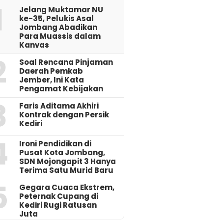
1
Jelang Muktamar NU
ke-35, Pelukis Asal
Jombang Abadikan
Para Muassis dalam
Kanvas
2
‎Soal Rencana Pinjaman
Daerah Pemkab
Jember, Ini Kata
Pengamat Kebijakan ‎
3
Faris Aditama Akhiri
Kontrak dengan Persik
Kediri
4
Ironi Pendidikan di
Pusat Kota Jombang,
SDN Mojongapit 3 Hanya
Terima Satu Murid Baru
5
‎Gegara Cuaca Ekstrem,
Peternak Cupang di
Kediri Rugi Ratusan
Juta