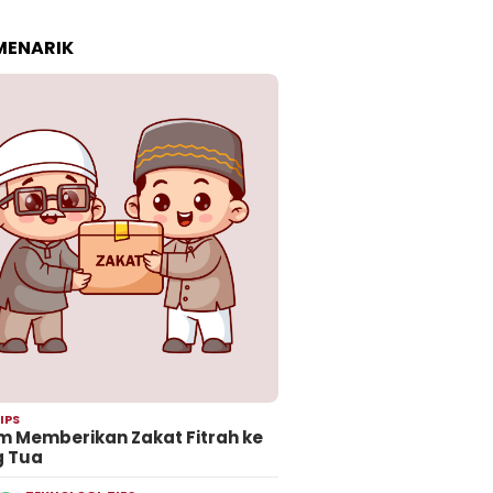
 MENARIK
IPS
 Memberikan Zakat Fitrah ke
g Tua