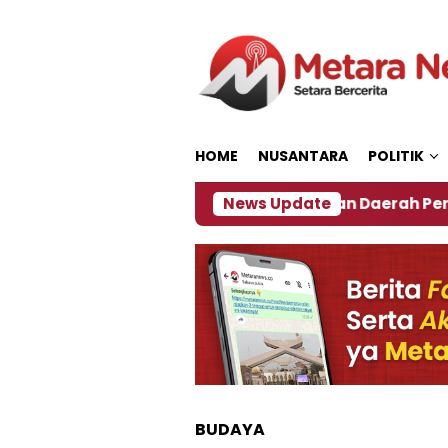
Loncat
ke
konten
HOME
NUSANTARA
POLITIK
2027
‎Soal Rencana Pinjaman Daerah Pemkab Jemb
News Update
BUDAYA