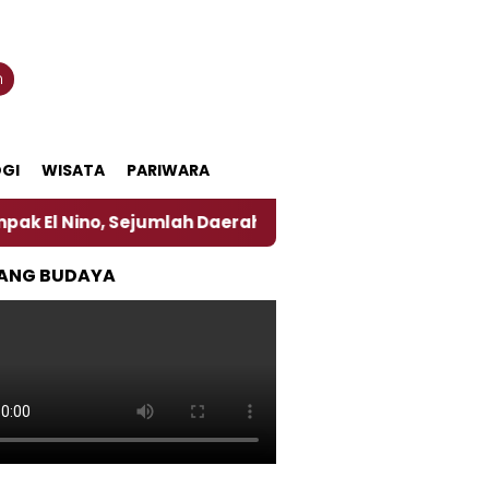
n
GI
WISATA
PARIWARA
o, Sejumlah Daerah di Jember Alami Krisi Air
Har
ANG BUDAYA