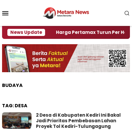
Loncat
ke
Menu
konten
Mobile
i Krisi Air
News Update
Harga Pertamax Turun Per Hari Ini, S
BUDAYA
TAG:
DESA
2 Desa di Kabupaten Kediri Ini Bakal
Jadi Prioritas Pembebasan Lahan
Proyek Tol Kediri-Tulungagung