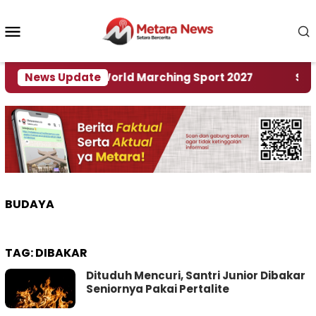
Loncat
ke
Menu
konten
Mobile
Tuan Rumah World Marching Sport 2027
News Update
‎Soal R
BUDAYA
TAG:
DIBAKAR
Dituduh Mencuri, Santri Junior Dibakar
Seniornya Pakai Pertalite