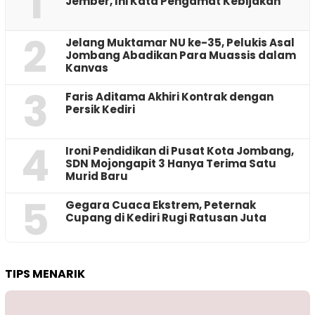
1
Jember, Ini Kata Pengamat Kebijakan ‎
2
Jelang Muktamar NU ke-35, Pelukis Asal
Jombang Abadikan Para Muassis dalam
Kanvas
3
Faris Aditama Akhiri Kontrak dengan
Persik Kediri
4
Ironi Pendidikan di Pusat Kota Jombang,
SDN Mojongapit 3 Hanya Terima Satu
Murid Baru
5
‎Gegara Cuaca Ekstrem, Peternak
Cupang di Kediri Rugi Ratusan Juta
TIPS MENARIK