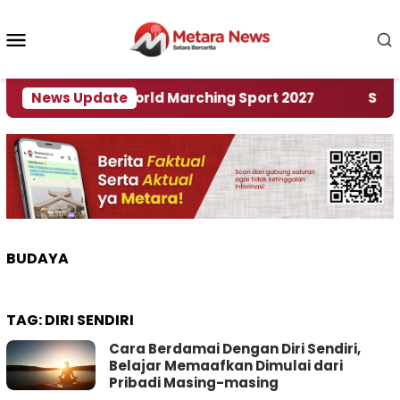
Loncat
ke
Menu
konten
Mobile
Tuan Rumah World Marching Sport 2027
News Update
‎Soal Re
BUDAYA
TAG:
DIRI SENDIRI
Cara Berdamai Dengan Diri Sendiri,
Belajar Memaafkan Dimulai dari
Pribadi Masing-masing