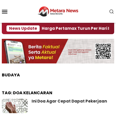
Loncat
ke
Menu
konten
Mobile
isi Air
News Update
Harga Pertamax Turun Per Hari Ini, Segin
BUDAYA
TAG:
DOA KELANCARAN
Ini Doa Agar Cepat Dapat Pekerjaan