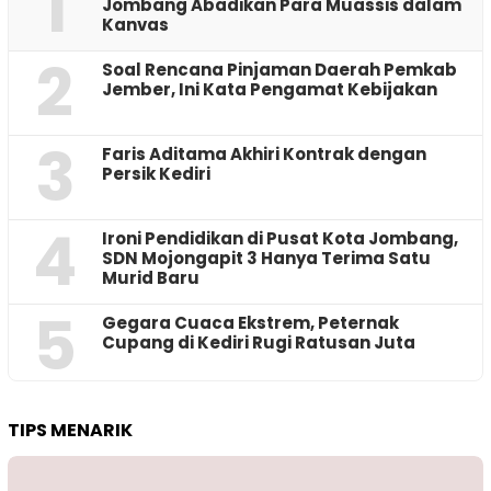
1
Jombang Abadikan Para Muassis dalam
Kanvas
2
‎Soal Rencana Pinjaman Daerah Pemkab
Jember, Ini Kata Pengamat Kebijakan ‎
3
Faris Aditama Akhiri Kontrak dengan
Persik Kediri
4
Ironi Pendidikan di Pusat Kota Jombang,
SDN Mojongapit 3 Hanya Terima Satu
Murid Baru
5
‎Gegara Cuaca Ekstrem, Peternak
Cupang di Kediri Rugi Ratusan Juta
TIPS MENARIK