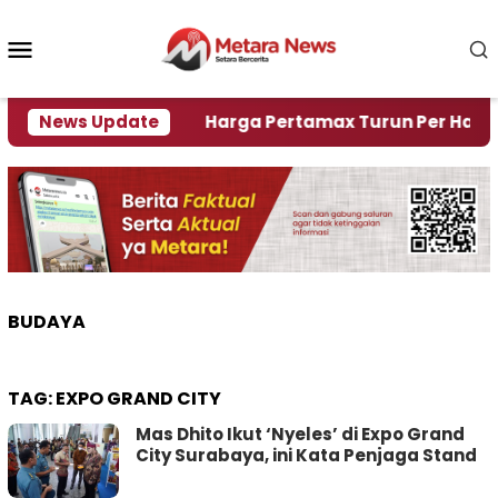
Loncat
ke
Menu
konten
Mobile
i Krisi Air
News Update
Harga Pertamax Turun Per Hari Ini, S
BUDAYA
TAG:
EXPO GRAND CITY
Mas Dhito Ikut ‘Nyeles’ di Expo Grand
City Surabaya, ini Kata Penjaga Stand