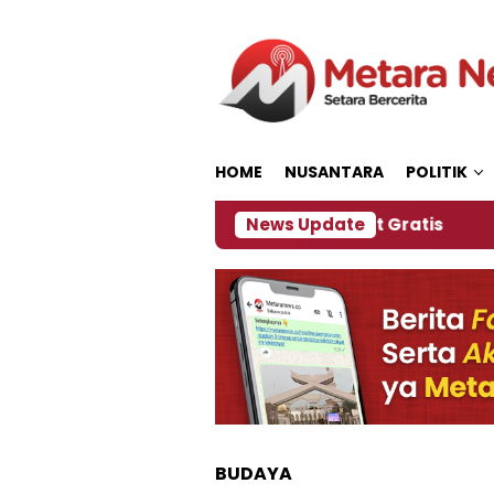
Loncat
ke
konten
HOME
NUSANTARA
POLITIK
anitia Siapkan Kopi dan Pijat Gratis
News Update
Jember Ja
BUDAYA