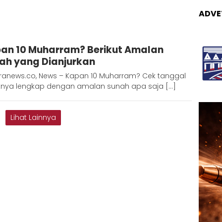
ADVE
Adinda
an 10 Muharram? Berikut Amalan
D
ah yang Dianjurkan
ranews.co, News – Kapan 10 Muharram? Cek tanggal
tnya lengkap dengan amalan sunah apa saja […]
Lihat Lainnya