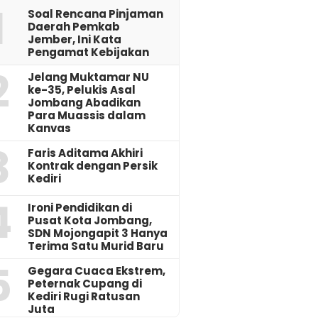
1
‎Soal Rencana Pinjaman
Daerah Pemkab
Jember, Ini Kata
Pengamat Kebijakan ‎
2
Jelang Muktamar NU
ke-35, Pelukis Asal
Jombang Abadikan
Para Muassis dalam
Kanvas
3
Faris Aditama Akhiri
Kontrak dengan Persik
Kediri
4
Ironi Pendidikan di
Pusat Kota Jombang,
SDN Mojongapit 3 Hanya
Terima Satu Murid Baru
5
‎Gegara Cuaca Ekstrem,
Peternak Cupang di
Kediri Rugi Ratusan
Juta