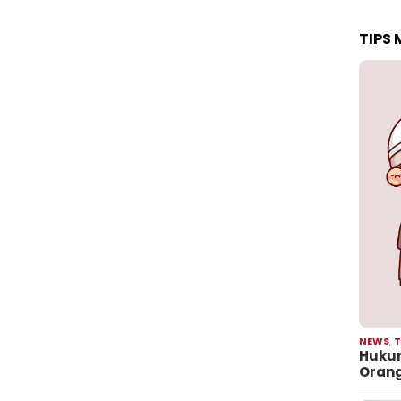
TIPS
NEWS
,
T
Hukum
Oran