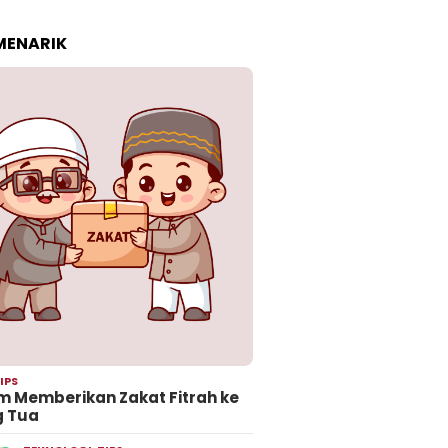
 MENARIK
IPS
 Memberikan Zakat Fitrah ke
g Tua