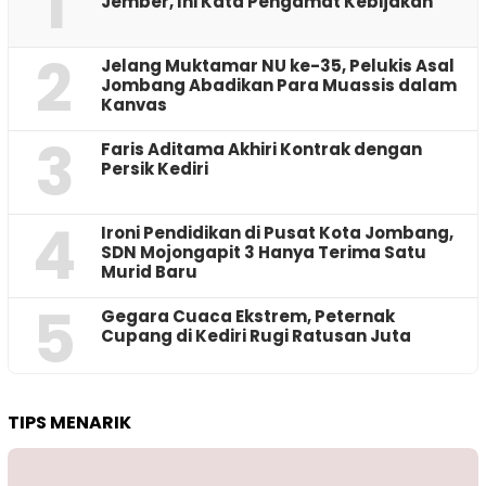
1
Jember, Ini Kata Pengamat Kebijakan ‎
2
Jelang Muktamar NU ke-35, Pelukis Asal
Jombang Abadikan Para Muassis dalam
Kanvas
3
Faris Aditama Akhiri Kontrak dengan
Persik Kediri
4
Ironi Pendidikan di Pusat Kota Jombang,
SDN Mojongapit 3 Hanya Terima Satu
Murid Baru
5
‎Gegara Cuaca Ekstrem, Peternak
Cupang di Kediri Rugi Ratusan Juta
TIPS MENARIK