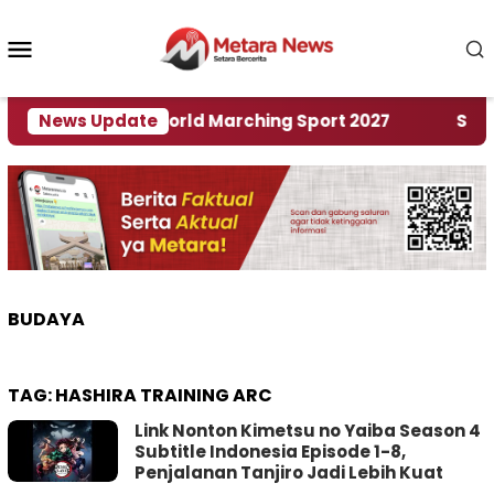
Loncat
ke
Menu
konten
Mobile
Tuan Rumah World Marching Sport 2027
News Update
‎Soal Re
BUDAYA
TAG:
HASHIRA TRAINING ARC
Link Nonton Kimetsu no Yaiba Season 4
Subtitle Indonesia Episode 1-8,
Penjalanan Tanjiro Jadi Lebih Kuat