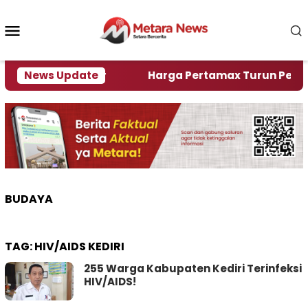
Loncat
ke
Menu
konten
Mobile
lami Krisi Air
News Update
Harga Pertamax Turun Per Hari Ini
BUDAYA
TAG:
HIV/AIDS KEDIRI
255 Warga Kabupaten Kediri Terinfeksi
HIV/AIDS!