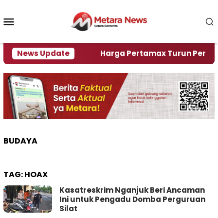
Loncat
ke
Menu
konten
Mobile
ami Krisi Air
News Update
Harga Pertamax Turun Per Hari Ini,
BUDAYA
TAG:
HOAX
Kasatreskrim Nganjuk Beri Ancaman
Ini untuk Pengadu Domba Perguruan
Silat