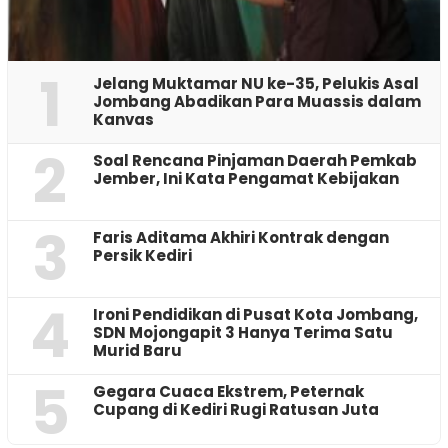
1
Jelang Muktamar NU ke-35, Pelukis Asal
Jombang Abadikan Para Muassis dalam
Kanvas
2
‎Soal Rencana Pinjaman Daerah Pemkab
Jember, Ini Kata Pengamat Kebijakan ‎
3
Faris Aditama Akhiri Kontrak dengan
Persik Kediri
4
Ironi Pendidikan di Pusat Kota Jombang,
SDN Mojongapit 3 Hanya Terima Satu
Murid Baru
5
‎Gegara Cuaca Ekstrem, Peternak
Cupang di Kediri Rugi Ratusan Juta