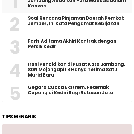
1
Jombang Abadikan Para Muassis dalam
Kanvas
2
‎Soal Rencana Pinjaman Daerah Pemkab
Jember, Ini Kata Pengamat Kebijakan ‎
3
Faris Aditama Akhiri Kontrak dengan
Persik Kediri
4
Ironi Pendidikan di Pusat Kota Jombang,
SDN Mojongapit 3 Hanya Terima Satu
Murid Baru
5
‎Gegara Cuaca Ekstrem, Peternak
Cupang di Kediri Rugi Ratusan Juta
TIPS MENARIK