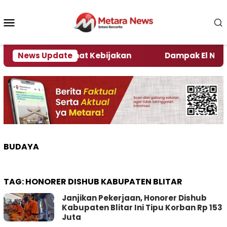
Loncat
ke
Menu
konten
Mobile
ni Kata Pengamat Kebijakan ‎
News Update
Dampak El Nino, Se
BUDAYA
TAG:
HONORER DISHUB KABUPATEN BLITAR
Janjikan Pekerjaan, Honorer Dishub
Kabupaten Blitar Ini Tipu Korban Rp 153
Juta