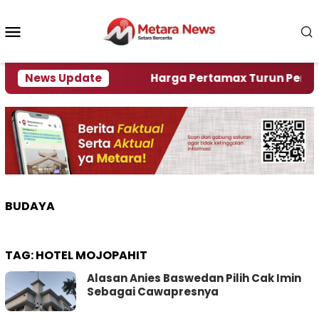
Loncat
ke
Menu
konten
Mobile
lami Krisi Air
News Update
Harga Pertamax Turun Per Hari Ini
BUDAYA
TAG:
HOTEL MOJOPAHIT
Alasan Anies Baswedan Pilih Cak Imin
Sebagai Cawapresnya