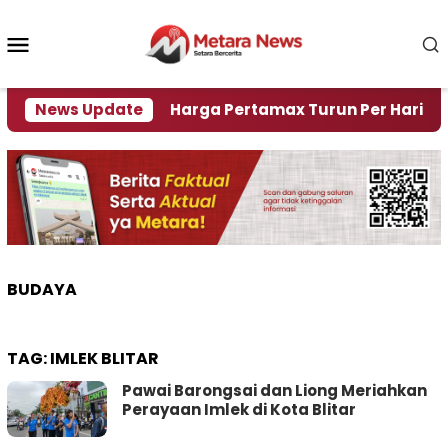
Loncat
ke
Menu
konten
Mobile
Krisi Air
News Update
Harga Pertamax Turun Per Hari Ini, Seg
BUDAYA
TAG:
IMLEK BLITAR
Pawai Barongsai dan Liong Meriahkan
Perayaan Imlek di Kota Blitar