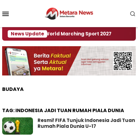
Loncat
ke
Menu
konten
Mobile
 Tuan Rumah World Marching Sport 2027
News Update
‎Soal R
BUDAYA
TAG:
INDONESIA JADI TUAN RUMAH PIALA DUNIA
Resmi! FIFA Tunjuk Indonesia Jadi Tuan
Rumah Piala Dunia U-17