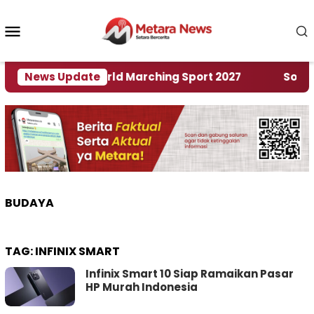
Loncat
ke
Menu
konten
Mobile
uan Rumah World Marching Sport 2027
News Update
‎Soal Ren
BUDAYA
TAG:
INFINIX SMART
Infinix Smart 10 Siap Ramaikan Pasar
HP Murah Indonesia