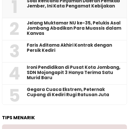
1
‎Soal Rencana Pinjaman Daerah Pemkab
Jember, Ini Kata Pengamat Kebijakan ‎
2
Jelang Muktamar NU ke-35, Pelukis Asal
Jombang Abadikan Para Muassis dalam
Kanvas
3
Faris Aditama Akhiri Kontrak dengan
Persik Kediri
4
Ironi Pendidikan di Pusat Kota Jombang,
SDN Mojongapit 3 Hanya Terima Satu
Murid Baru
5
‎Gegara Cuaca Ekstrem, Peternak
Cupang di Kediri Rugi Ratusan Juta
TIPS MENARIK