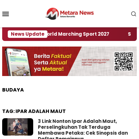
Loncat
ke
Menu
konten
Mobile
Tuan Rumah World Marching Sport 2027
News Update
‎Soal Re
BUDAYA
TAG:
IPAR ADALAH MAUT
3 Link Nonton Ipar Adalah Maut,
Perselingkuhan Tak Terduga
Membawa Petaka: Cek Sinopsis dan
Daftar Pemainnya