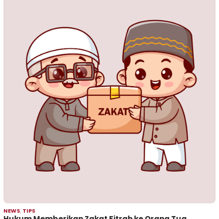
NEWS
,
TIPS
Hukum Memberikan Zakat Fitrah ke Orang Tua