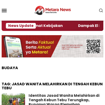
Loncat
ke
Menu
konten
Mobile
i Kata Pengamat Kebijakan ‎
News Update
Dampak El Nino, Sej
BUDAYA
TAG:
JASAD WANITA MELAHIRKAN DI TENGAH KEBUN
TEBU
Identitas Jasad Wanita Melahirkan di
Tengah Kebun Tebu Terungkap,
Rupanya Warga Plemahan