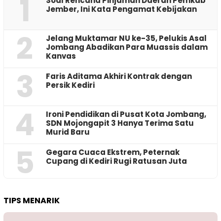
1
‎Soal Rencana Pinjaman Daerah Pemkab
Jember, Ini Kata Pengamat Kebijakan ‎
2
Jelang Muktamar NU ke-35, Pelukis Asal
Jombang Abadikan Para Muassis dalam
Kanvas
3
Faris Aditama Akhiri Kontrak dengan
Persik Kediri
4
Ironi Pendidikan di Pusat Kota Jombang,
SDN Mojongapit 3 Hanya Terima Satu
Murid Baru
5
‎Gegara Cuaca Ekstrem, Peternak
Cupang di Kediri Rugi Ratusan Juta
TIPS MENARIK