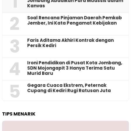
1
Jombang Abadikan Para Muassis dalam
Kanvas
2
‎Soal Rencana Pinjaman Daerah Pemkab
Jember, Ini Kata Pengamat Kebijakan ‎
3
Faris Aditama Akhiri Kontrak dengan
Persik Kediri
4
Ironi Pendidikan di Pusat Kota Jombang,
SDN Mojongapit 3 Hanya Terima Satu
Murid Baru
5
‎Gegara Cuaca Ekstrem, Peternak
Cupang di Kediri Rugi Ratusan Juta
TIPS MENARIK