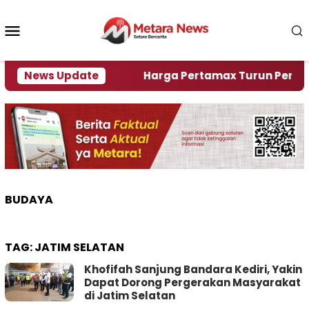
Loncat
ke
Menu
konten
Mobile
ami Krisi Air
News Update
Harga Pertamax Turun Per Hari Ini,
BUDAYA
TAG:
JATIM SELATAN
Khofifah Sanjung Bandara Kediri, Yakin
Dapat Dorong Pergerakan Masyarakat
di Jatim Selatan